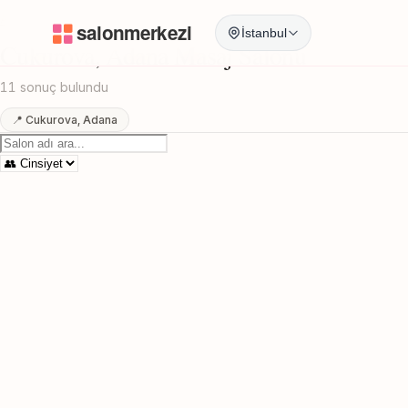
Anasayfa
/
Adana
/
Cukurova
/
Masaj Salonu
İstanbul
Cukurova, Adana Masaj Salonu
11 sonuç bulundu
📍 Cukurova, Adana