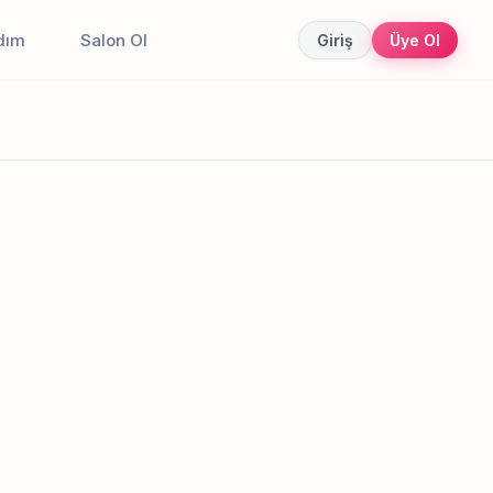
dım
Salon Ol
Giriş
Üye Ol
Canlı sonuçlar
Online randevu