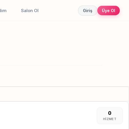
dım
Salon Ol
Giriş
Üye Ol
0
HIZMET