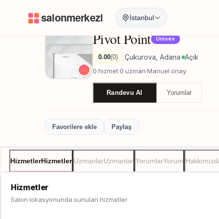
Anasayfa
/
Adana
/
Pivot Point
İstanbul
Pivot Point
Unisex
Çukurova, Adana
Açık
0.00
(0)
·
·
0 hizmet
·
0 uzman
·
Manuel onay
Randevu Al
Yorumlar
Favorilere ekle
Paylaş
Hizmetler
Hizmetler
Uzmanlar
Uzmanlar
Yorumlar
Yorum
Hakkımızd
Hizmetler
Salon lokasyonunda sunulan hizmetler