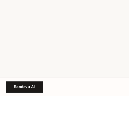
Randevu Al
Türkiye'nin güvenilir güzellik randevu platformu. Binlerce
salon, tek tıkla randevu.