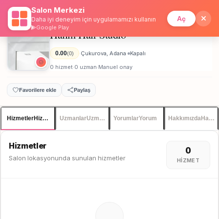
Salon Merkezi
Anasayfa
/
Adana
/
Halim Hair Studıo
İstanbul
Giriş
Üye Ol
Aç
Daha iyi deneyim için uygulamamızı kullanın
Google Play
Halim Hair Studıo
Kadın
0.00
Çukurova, Adana
Kapalı
(0)
·
·
0 hizmet
0 uzman
Manuel onay
·
·
Favorilere ekle
Paylaş
Hizmetler
Hizmetler
Uzmanlar
Uzmanlar
Yorumlar
Yorum
Hakkımızda
Hakkı
Hizmetler
0
Salon lokasyonunda sunulan hizmetler
HIZMET