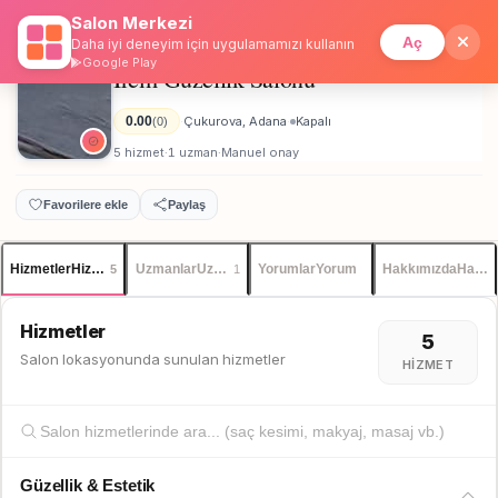
Salon Merkezi
Anasayfa
/
Adana
/
İrem Güzellik Salonu
İstanbul
Giriş
Üye Ol
Aç
Daha iyi deneyim için uygulamamızı kullanın
Google Play
İrem Güzellik Salonu
Kadın
0.00
Çukurova, Adana
Kapalı
(0)
·
·
5 hizmet
1 uzman
Manuel onay
·
·
Favorilere ekle
Paylaş
Hizmetler
Hizmetler
Uzmanlar
Uzmanlar
Yorumlar
Yorum
Hakkımızda
Hakkı
5
1
Hizmetler
5
Salon lokasyonunda sunulan hizmetler
HIZMET
Güzellik & Estetik