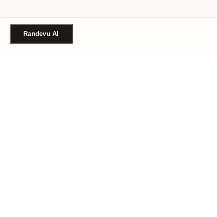
Randevu Al
Türkiye'nin güvenilir güzellik randevu platformu. Binlerce
salon, tek tıkla randevu.