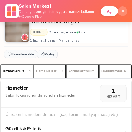
Salon Merkezi
Anasayfa
/
Adana
/
Mk Mehmet Koçak
İstanbul
Giriş
Üye Ol
Aç
Daha iyi deneyim için uygulamamızı kullanın
Google Play
Mk Mehmet Koçak
Kadın
0.00
Çukurova, Adana
Açık
(0)
·
·
1 hizmet
1 uzman
Manuel onay
·
·
Favorilere ekle
Paylaş
Hizmetler
Hizmetler
Uzmanlar
Uzmanlar
Yorumlar
Yorum
Hakkımızda
Hakkı
1
1
Hizmetler
1
Salon lokasyonunda sunulan hizmetler
HIZMET
Güzellik & Estetik