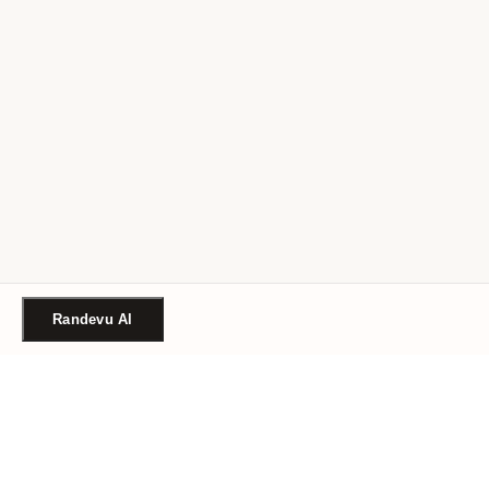
Randevu Al
Türkiye'nin güvenilir güzellik randevu platformu. Binlerce
salon, tek tıkla randevu.