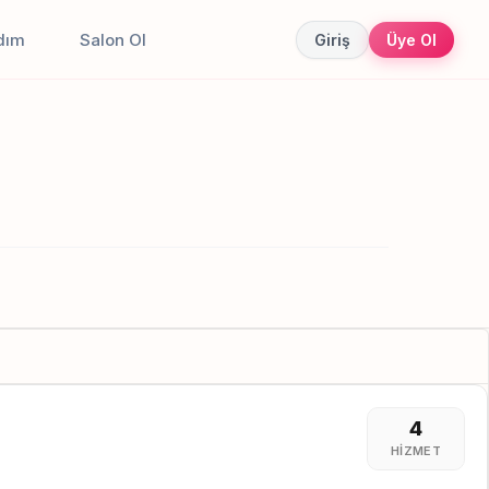
dım
Salon Ol
Giriş
Üye Ol
4
HIZMET