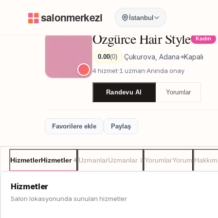
Anasayfa
/
Adana
/
Özgürce Hair Style
İstanbul
Özgürce Hair Style
Kadın
Çukurova, Adana
Kapalı
0.00
(0)
·
·
4 hizmet
·
1 uzman
·
Anında onay
Randevu Al
Yorumlar
Favorilere ekle
Paylaş
Hizmetler
Hizmetler
Uzmanlar
Uzmanlar
Yorumlar
Yorum
Hakkım
4
1
Hizmetler
Salon lokasyonunda sunulan hizmetler