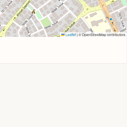
Leaflet
|
© OpenStreetMap contributors