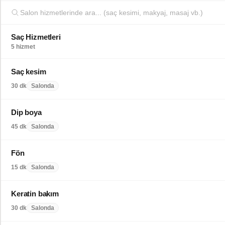
Saç Hizmetleri
5 hizmet
Saç kesim
30 dk
Salonda
Dip boya
45 dk
Salonda
Fön
15 dk
Salonda
Keratin bakım
30 dk
Salonda