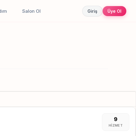
dım
Salon Ol
Giriş
Üye Ol
9
HIZMET