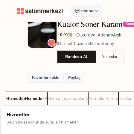
Anasayfa
/
Adana
/
Kuaför Soner Karam
İstanbul
Kuaför Soner Karam
Kadı
Çukurova, Adana
Açık
0.00
(0)
·
·
9 hizmet
·
1 uzman
·
Manuel onay
Randevu Al
Yorumlar
Favorilere ekle
Paylaş
Hizmetler
Hizmetler
Uzmanlar
Uzmanlar
Yorumlar
Yorum
Hakkım
9
1
Hizmetler
Salon lokasyonunda sunulan hizmetler