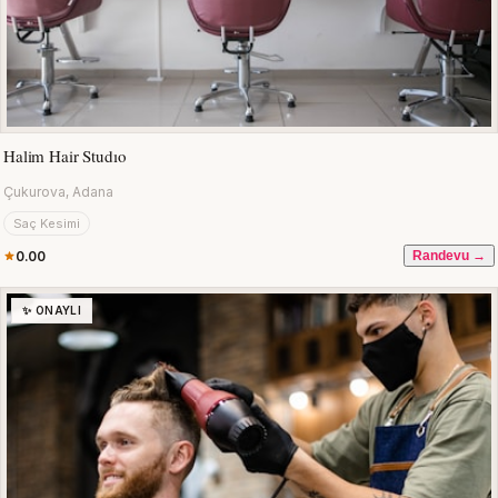
Halim Hair Studıo
Çukurova, Adana
Saç Kesimi
0.00
Randevu →
✨ ONAYLI