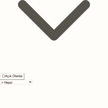
⚪
Açık Olanlar