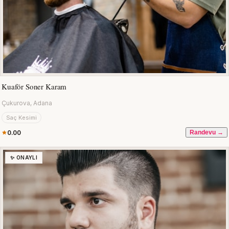
Kuaför Soner Karam
Çukurova, Adana
Saç Kesimi
0.00
Randevu →
✨ ONAYLI