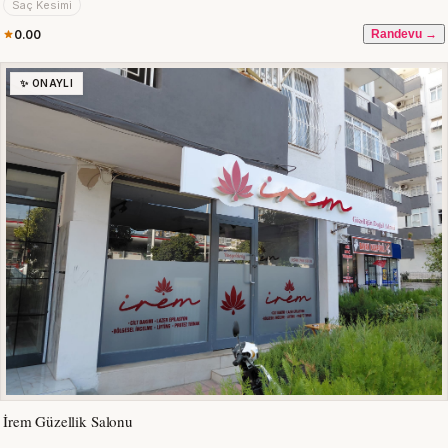
Saç Kesimi
0.00
Randevu →
✨ ONAYLI
İrem Güzellik Salonu