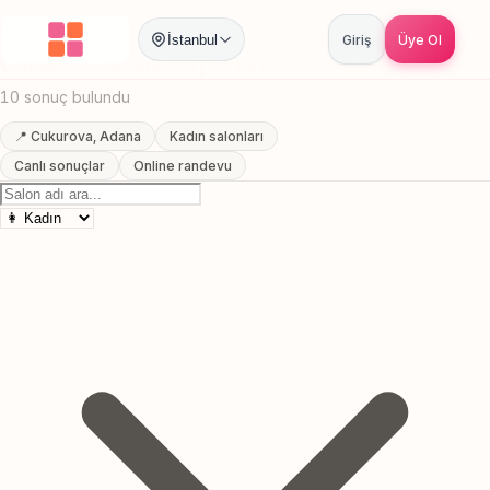
Anasayfa
/
Adana
/
Cukurova
/
Kirpik Ekleme
İstanbul
Giriş
Üye Ol
Cukurova, Adana Kirpik Ekleme
10 sonuç bulundu
📍 Cukurova, Adana
Kadın salonları
Canlı sonuçlar
Online randevu