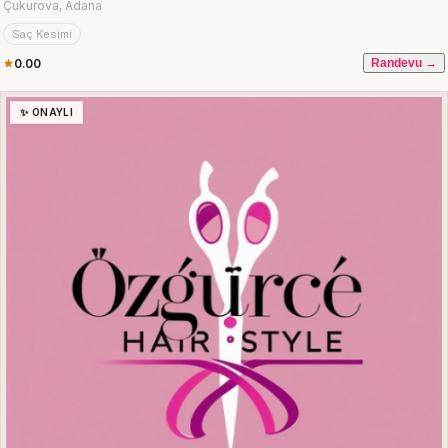
Çukurova, Adana
Saç Kesimi
0.00
Randevu →
✨ ONAYLI