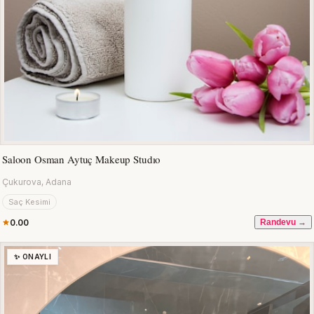
Saloon Osman Aytuç Makeup Studıo
Çukurova, Adana
Saç Kesimi
0.00
Randevu →
✨ ONAYLI