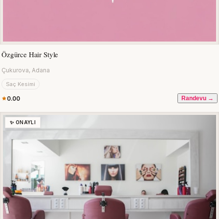
Özgürce Hair Style
Çukurova, Adana
Saç Kesimi
0.00
Randevu →
✨ ONAYLI