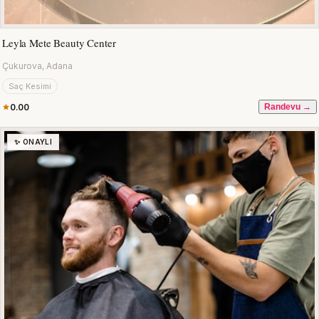
Leyla Mete Beauty Center
Çukurova, Adana
Saç Kesimi
0.00
Randevu →
✨ ONAYLI