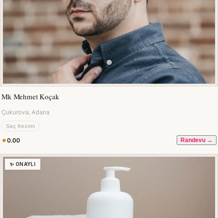
Mk Mehmet Koçak
Çukurova, Adana
Saç Kesimi
0.00
Randevu →
✨ ONAYLI