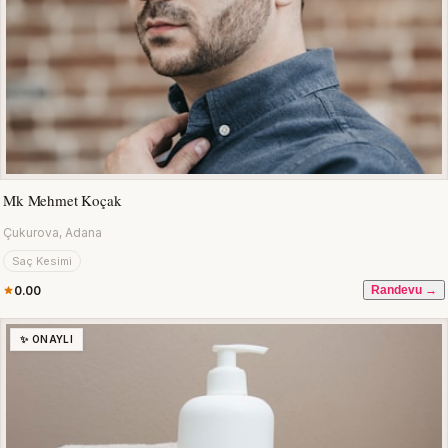
Mk Mehmet Koçak
Çukurova, Adana
Saç Kesimi
0.00
Randevu →
✨ ONAYLI