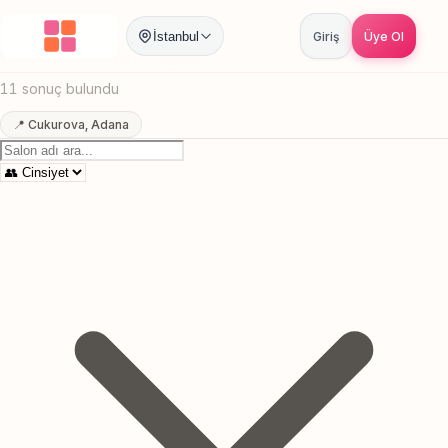
Anasayfa
/
Adana
/
Cukurova
/
Agda
İstanbul
Giriş
Üye Ol
Cukurova, Adana Agda
Canlı sonuçlar
Online randevu
11 sonuç bulundu
📍 Cukurova, Adana