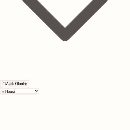
⚪
Açık Olanlar