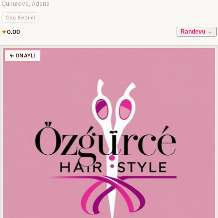
Çukurova, Adana
Saç Kesimi
0.00
Randevu →
✨ ONAYLI