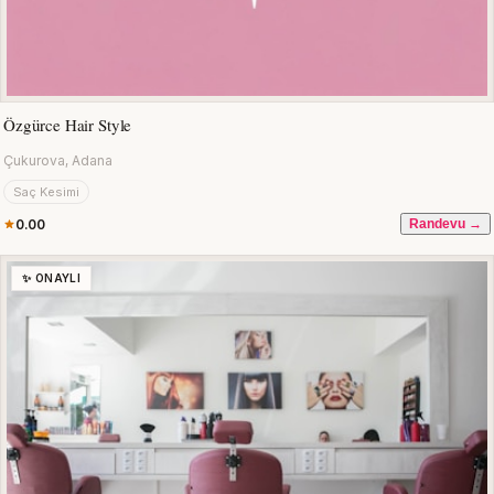
Özgürce Hair Style
Çukurova, Adana
Saç Kesimi
0.00
Randevu →
✨ ONAYLI