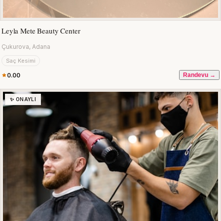
Leyla Mete Beauty Center
Çukurova, Adana
Saç Kesimi
0.00
Randevu →
✨ ONAYLI