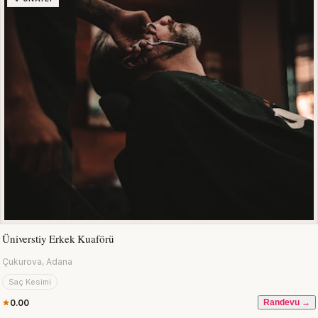
Üniverstiy Erkek Kuaförü
Çukurova, Adana
Saç Kesimi
0.00
Randevu →