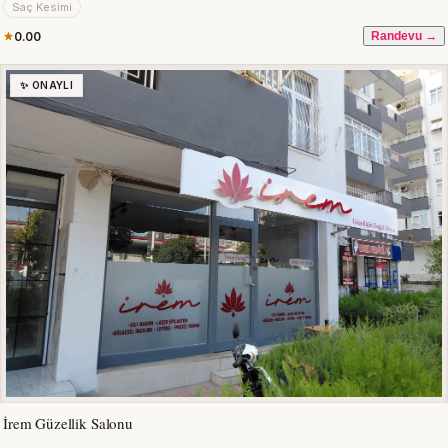
Saç Kesimi
0.00
Randevu →
✨ ONAYLI
İrem Güzellik Salonu