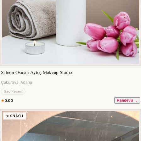
Saloon Osman Aytuç Makeup Studıo
Çukurova, Adana
Saç Kesimi
0.00
Randevu →
✨ ONAYLI