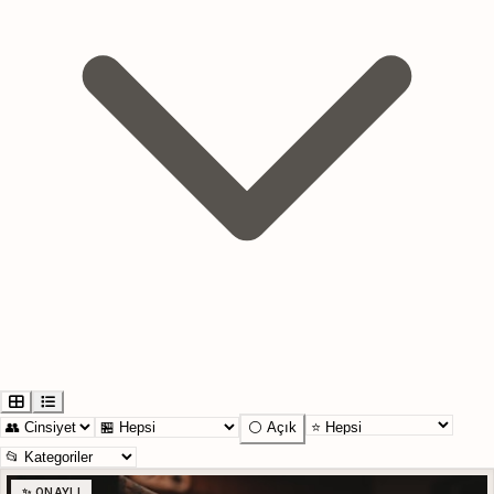
⚪ Açık
✨ ONAYLI