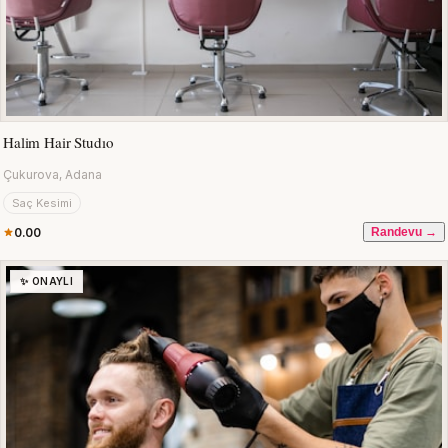
Halim Hair Studıo
Çukurova, Adana
Saç Kesimi
0.00
Randevu →
✨ ONAYLI