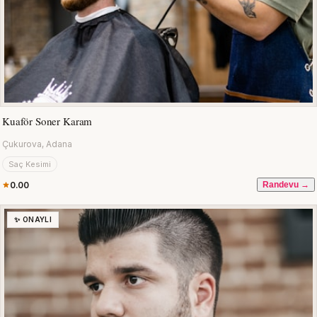
Kuaför Soner Karam
Çukurova, Adana
Saç Kesimi
0.00
Randevu →
✨ ONAYLI