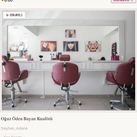
0.00
Randevu →
✨ ONAYLI
Oğuz Öden Bayan Kuaförü
Seyhan, Adana