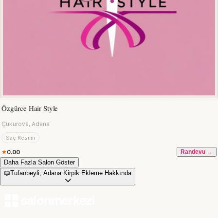
Özgürce Hair Style
Çukurova, Adana
Saç Kesimi
0.00
Randevu →
Daha Fazla Salon Göster
📖
Tufanbeyli, Adana Kirpik Ekleme Hakkında