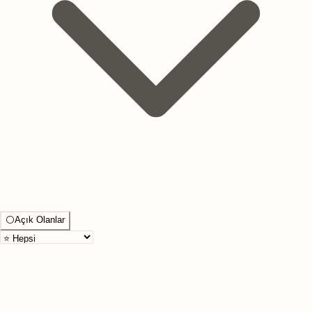
⚪
Açık Olanlar