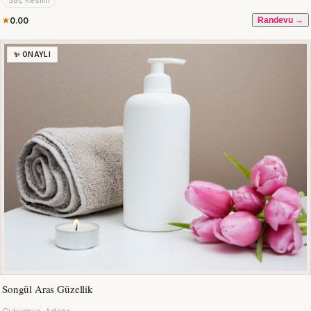
Saç Kesimi
0.00
Randevu →
✨ ONAYLI
Songül Aras Güzellik