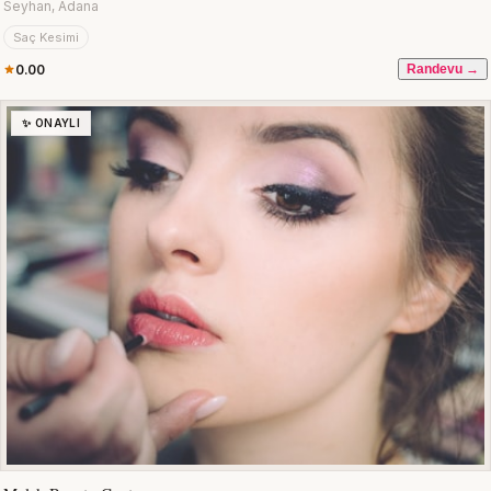
Seyhan, Adana
Saç Kesimi
0.00
Randevu →
✨ ONAYLI