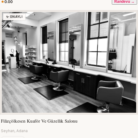
0.00
Randevu →
✨ ONAYLI
Filizçölkesen Kuaför Ve Güzellik Salonu
Seyhan, Adana