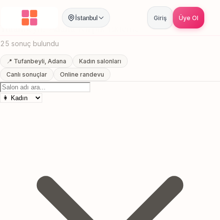
Anasayfa
/
Adana
/
Tufanbeyli
/
Kirpik Ekleme
İstanbul
Giriş
Üye Ol
Tufanbeyli, Adana Kirpik Ekleme
25 sonuç bulundu
📍 Tufanbeyli, Adana
Kadın salonları
Canlı sonuçlar
Online randevu