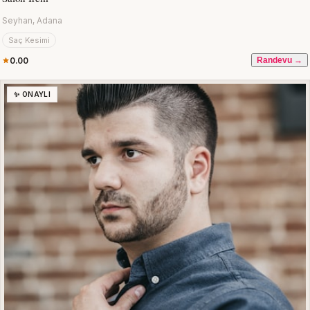
Seyhan, Adana
Saç Kesimi
0.00
Randevu →
✨ ONAYLI