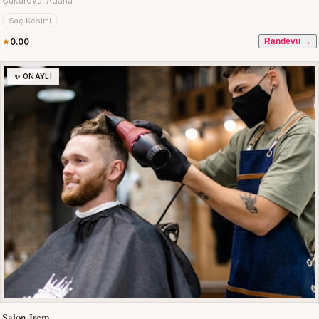
Çukurova, Adana
Saç Kesimi
0.00
Randevu →
✨ ONAYLI
Salon İrem