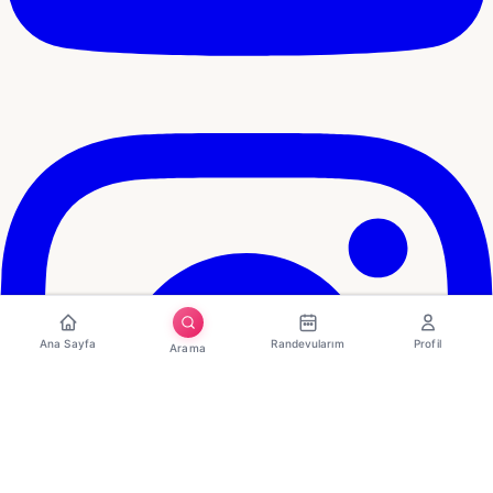
Ana Sayfa
Randevularım
Profil
Arama