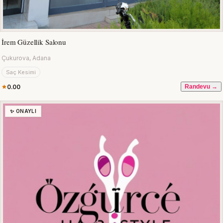
İrem Güzellik Salonu
Çukurova, Adana
Saç Kesimi
0.00
Randevu →
✨ ONAYLI