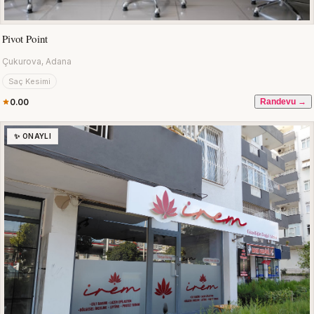
Pivot Point
Çukurova, Adana
Saç Kesimi
0.00
Randevu →
✨ ONAYLI