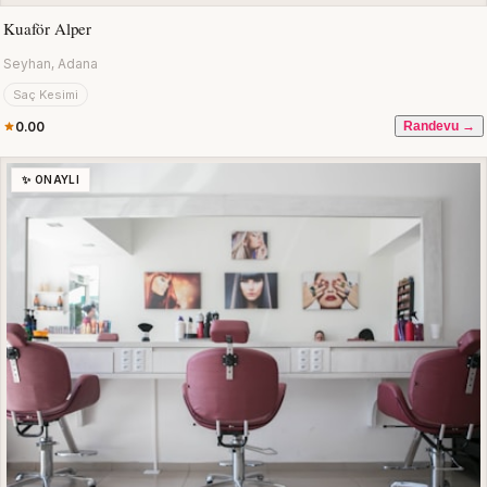
Kuaför Alper
Seyhan, Adana
Saç Kesimi
0.00
Randevu →
✨ ONAYLI