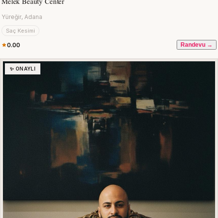
Melek Beauty Center
Yüreğir, Adana
Saç Kesimi
0.00
Randevu →
✨ ONAYLI