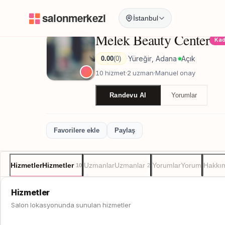
Anasayfa
/
Adana
/
Melek Beauty Center
İstanbul
Melek Beauty Center
Kad
Yüreğir, Adana
Açık
0.00
(0)
·
·
10 hizmet
·
2 uzman
·
Manuel onay
Randevu Al
Yorumlar
Favorilere ekle
Paylaş
Hizmetler
Hizmetler
Uzmanlar
Uzmanlar
Yorumlar
Yorum
Hakkı
10
2
Hizmetler
Salon lokasyonunda sunulan hizmetler