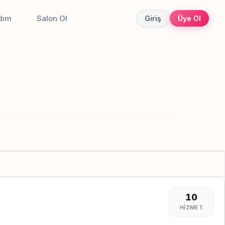
dım
Salon Ol
Giriş
Üye Ol
10
HIZMET