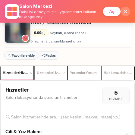
Salon Merkezi
Anasayfa
/
Adana
/
Mery Güzellik Merkezi
İstanbul
Giriş
Üye Ol
Aç
Daha iyi deneyim için uygulamamızı kullanın
Google Play
Mery Güzellik Merkezi
Kadın
0.00
Seyhan, Adana
Kapalı
(0)
·
·
5 hizmet
2 uzman
Manuel onay
·
·
Favorilere ekle
Paylaş
Hizmetler
Hizmetler
Uzmanlar
Uzmanlar
Yorumlar
Yorum
Hakkımızda
Hakkı
5
2
Hizmetler
5
Salon lokasyonunda sunulan hizmetler
HIZMET
Cilt & Yüz Bakımı