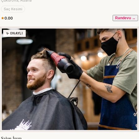
Çukurova, Adana
Saç Kesimi
0.00
Randevu →
✨ ONAYLI
Salon İrem