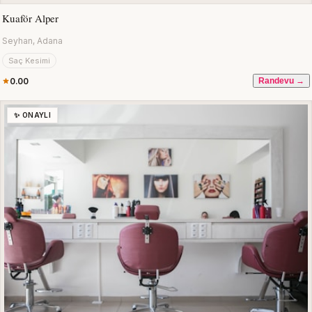
Kuaför Alper
Seyhan, Adana
Saç Kesimi
0.00
Randevu →
✨ ONAYLI