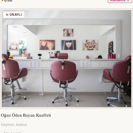
0.00
Randevu →
✨ ONAYLI
Oğuz Öden Bayan Kuaförü
Seyhan, Adana