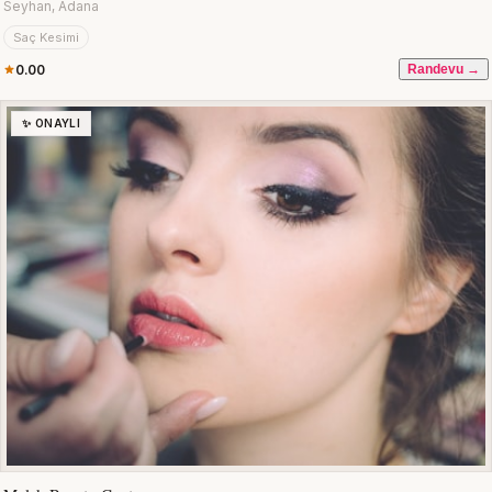
Seyhan, Adana
Saç Kesimi
0.00
Randevu →
✨ ONAYLI