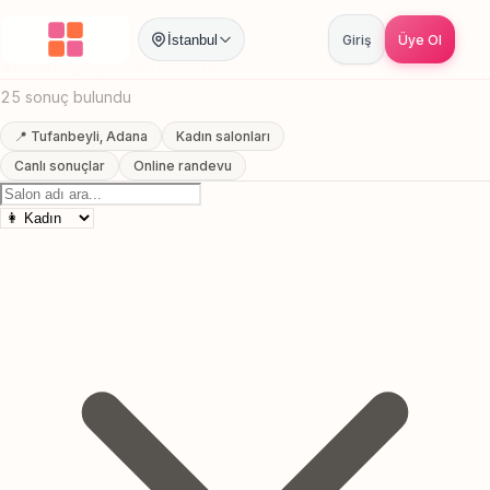
Anasayfa
/
Adana
/
Tufanbeyli
/
Gelin Saci
İstanbul
Giriş
Üye Ol
Tufanbeyli, Adana Gelin Saci
25 sonuç bulundu
📍 Tufanbeyli, Adana
Kadın salonları
Canlı sonuçlar
Online randevu