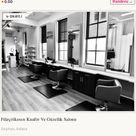
0.00
Randevu →
✨ ONAYLI
Filizçölkesen Kuaför Ve Güzellik Salonu
Seyhan, Adana