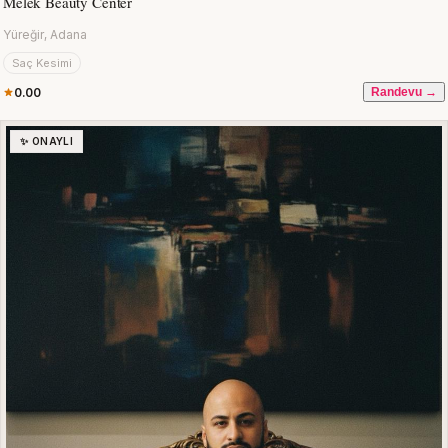
Melek Beauty Center
Yüreğir, Adana
Saç Kesimi
0.00
Randevu →
✨ ONAYLI