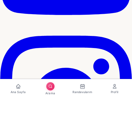
Ana Sayfa
Randevularım
Profil
Arama