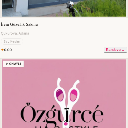
İrem Güzellik Salonu
Çukurova, Adana
Saç Kesimi
0.00
Randevu →
✨ ONAYLI