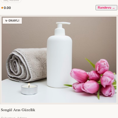
Saç Kesimi
0.00
Randevu →
✨ ONAYLI
Songül Aras Güzellik