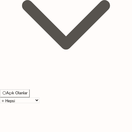
⚪
Açık Olanlar