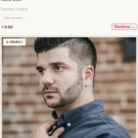
Seyhan, Adana
Saç Kesimi
0.00
Randevu →
✨ ONAYLI