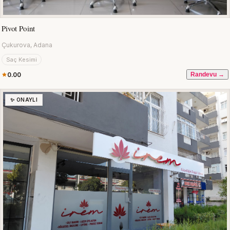
Pivot Point
Çukurova, Adana
Saç Kesimi
0.00
Randevu →
✨ ONAYLI