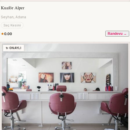
Kuaför Alper
Seyhan, Adana
Saç Kesimi
0.00
Randevu →
✨ ONAYLI