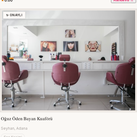
0.00
Randevu →
✨ ONAYLI
Oğuz Öden Bayan Kuaförü
Seyhan, Adana