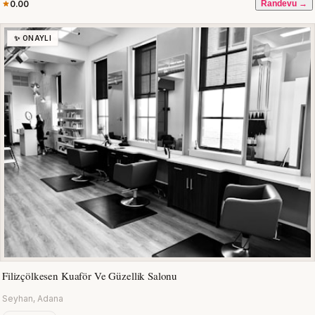
0.00
Randevu →
✨ ONAYLI
Filizçölkesen Kuaför Ve Güzellik Salonu
Seyhan, Adana