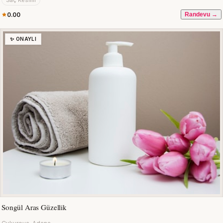
Saç Kesimi
0.00
Randevu →
✨ ONAYLI
Songül Aras Güzellik