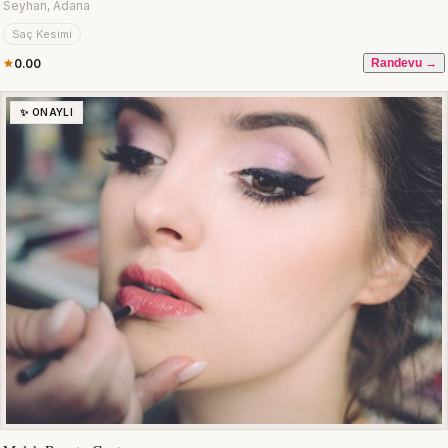
Seyhan, Adana
Saç Kesimi
0.00
Randevu →
✨ ONAYLI