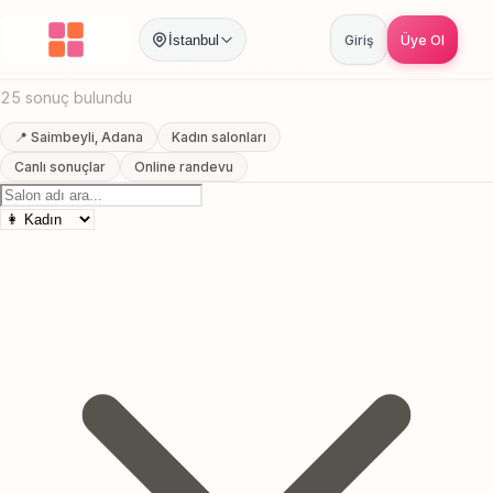
Anasayfa
/
Adana
/
Saimbeyli
/
Kadın Kuaförü
İstanbul
Giriş
Üye Ol
Saimbeyli, Adana Kadın Kuaförü
25 sonuç bulundu
📍 Saimbeyli, Adana
Kadın salonları
Canlı sonuçlar
Online randevu