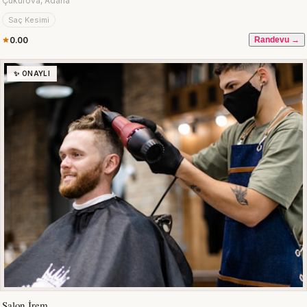
Çukurova, Adana
Saç Kesimi
0.00
Randevu →
✨ ONAYLI
Salon İrem