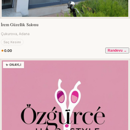
İrem Güzellik Salonu
Çukurova, Adana
Saç Kesimi
0.00
Randevu →
✨ ONAYLI