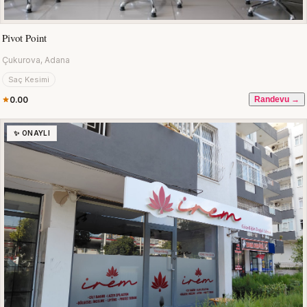
Pivot Point
Çukurova, Adana
Saç Kesimi
0.00
Randevu →
✨ ONAYLI