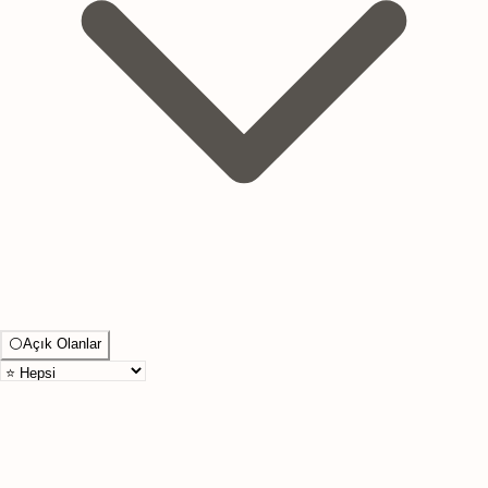
⚪
Açık Olanlar