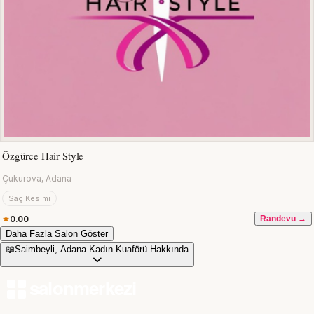
Özgürce Hair Style
Çukurova, Adana
Saç Kesimi
0.00
Randevu →
Daha Fazla Salon Göster
📖
Saimbeyli, Adana Kadın Kuaförü Hakkında