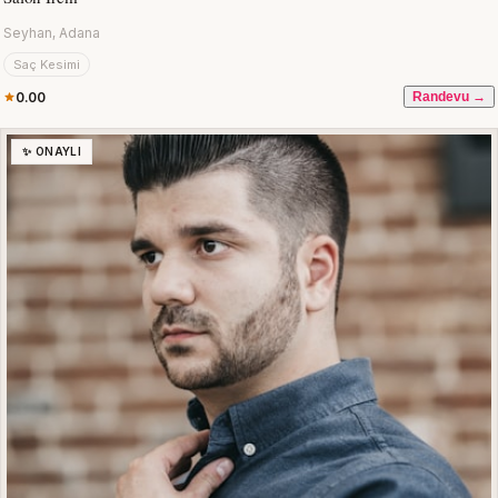
Seyhan, Adana
Saç Kesimi
0.00
Randevu →
✨ ONAYLI