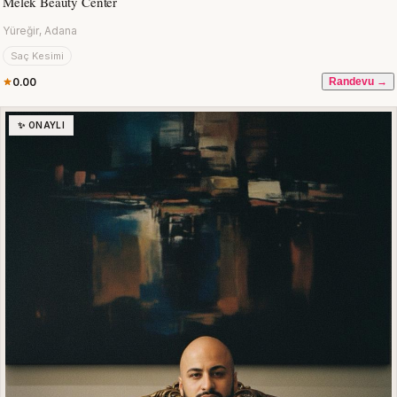
Melek Beauty Center
Yüreğir, Adana
Saç Kesimi
0.00
Randevu →
✨ ONAYLI