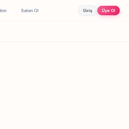
dım
Salon Ol
Giriş
Üye Ol
Canlı sonuçlar
Online randevu