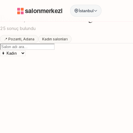
Anasayfa
/
Adana
/
Pozanti
/
Microblading
İstanbul
Pozanti, Adana Microblading
25 sonuç bulundu
📍 Pozanti, Adana
Kadın salonları