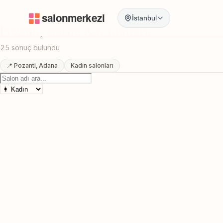
Anasayfa
/
Adana
/
Pozanti
/
Kas Konturu
İstanbul
Pozanti, Adana Kas Konturu
25 sonuç bulundu
📍 Pozanti, Adana
Kadın salonları