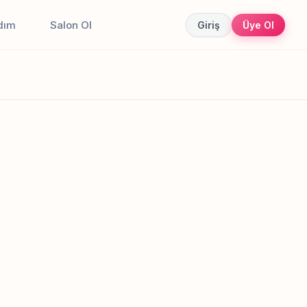
dım
Salon Ol
Giriş
Üye Ol
Canlı sonuçlar
Online randevu