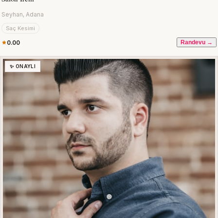
Seyhan, Adana
Saç Kesimi
0.00
Randevu →
✨ ONAYLI