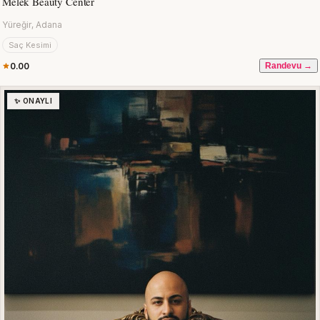
Melek Beauty Center
Yüreğir, Adana
Saç Kesimi
0.00
Randevu →
✨ ONAYLI