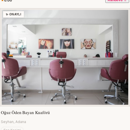
0.00
Randevu →
✨ ONAYLI
Oğuz Öden Bayan Kuaförü
Seyhan, Adana