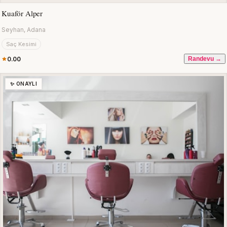
Kuaför Alper
Seyhan, Adana
Saç Kesimi
0.00
Randevu →
✨ ONAYLI