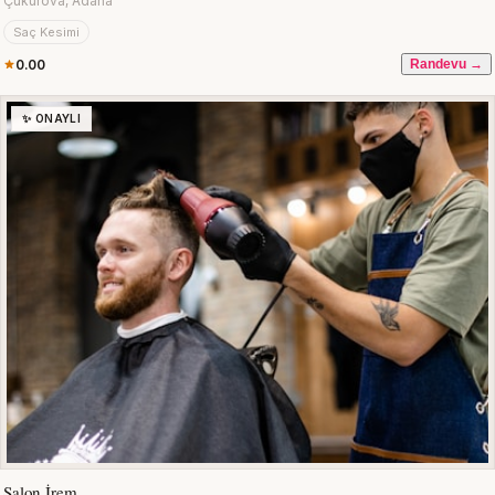
Çukurova, Adana
Saç Kesimi
0.00
Randevu →
✨ ONAYLI
Salon İrem