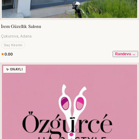
İrem Güzellik Salonu
Çukurova, Adana
Saç Kesimi
0.00
Randevu →
✨ ONAYLI