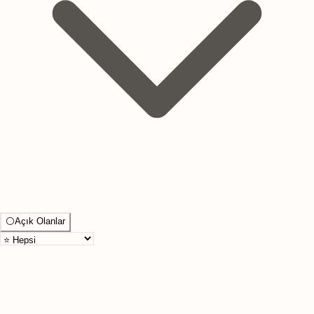
⚪
Açık Olanlar