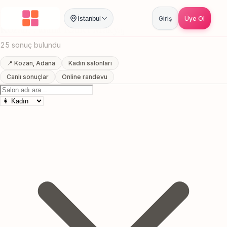
Anasayfa
/
Adana
/
Kozan
/
Kalici Makyaj
İstanbul
Giriş
Üye Ol
Kozan, Adana Kalici Makyaj
25 sonuç bulundu
📍 Kozan, Adana
Kadın salonları
Canlı sonuçlar
Online randevu