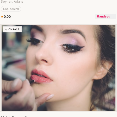
Seyhan, Adana
Saç Kesimi
0.00
Randevu →
✨ ONAYLI