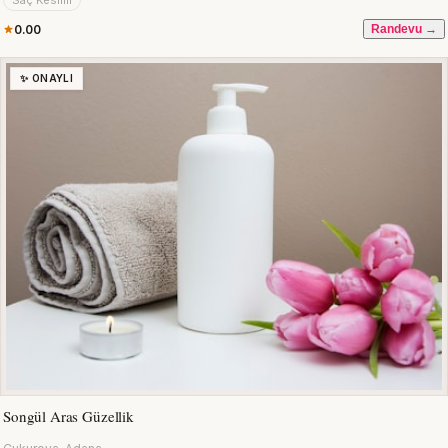
Saç Kesimi
0.00
Randevu →
✨ ONAYLI
Songül Aras Güzellik