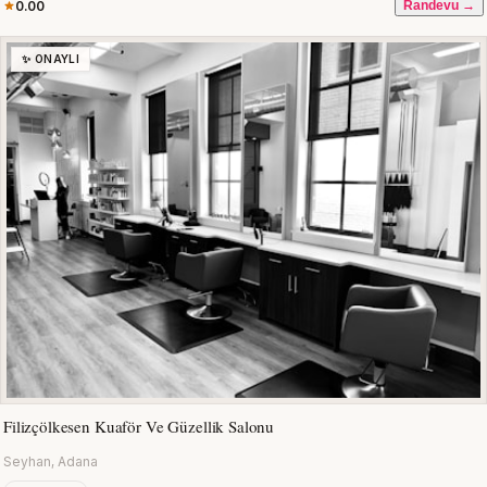
0.00
Randevu →
✨ ONAYLI
Filizçölkesen Kuaför Ve Güzellik Salonu
Seyhan, Adana