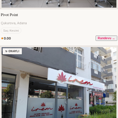
Pivot Point
Çukurova, Adana
Saç Kesimi
0.00
Randevu →
✨ ONAYLI