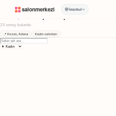
Anasayfa
/
Adana
/
Kozan
/
Ipek Kirpik
İstanbul
Kozan, Adana Ipek Kirpik
25 sonuç bulundu
📍 Kozan, Adana
Kadın salonları