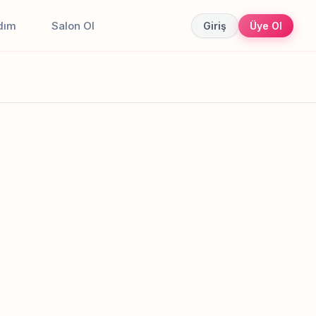
dım
Salon Ol
Giriş
Üye Ol
Canlı sonuçlar
Online randevu