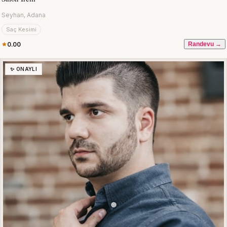
Seyhan, Adana
Saç Kesimi
0.00
Randevu →
✨ ONAYLI