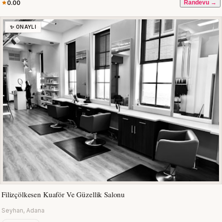
0.00
Randevu →
✨ ONAYLI
Filizçölkesen Kuaför Ve Güzellik Salonu
Seyhan, Adana