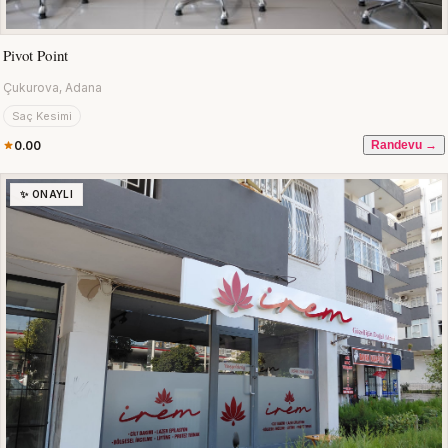
Pivot Point
Çukurova, Adana
Saç Kesimi
0.00
Randevu →
✨ ONAYLI