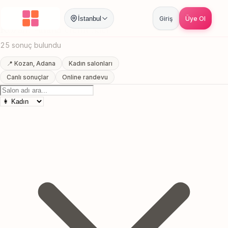
Anasayfa
/
Adana
/
Kozan
/
Gelin Saci
İstanbul
Giriş
Üye Ol
Kozan, Adana Gelin Saci
25 sonuç bulundu
📍 Kozan, Adana
Kadın salonları
Canlı sonuçlar
Online randevu