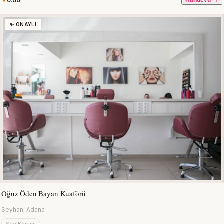
0.00
Randevu →
✨ ONAYLI
Oğuz Öden Bayan Kuaförü
Seyhan, Adana