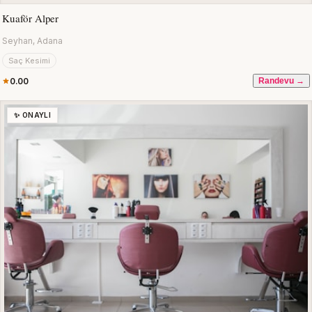
Kuaför Alper
Seyhan, Adana
Saç Kesimi
0.00
Randevu →
✨ ONAYLI