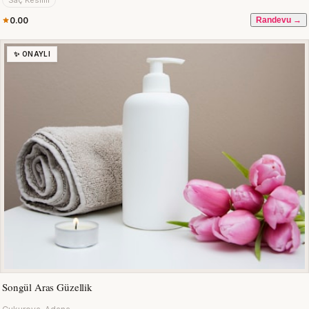
Saç Kesimi
0.00
Randevu →
✨ ONAYLI
Songül Aras Güzellik