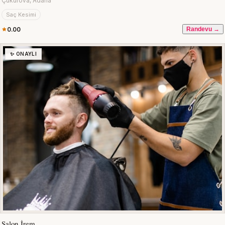
Çukurova, Adana
Saç Kesimi
0.00
Randevu →
✨ ONAYLI
Salon İrem