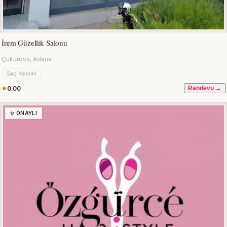
İrem Güzellik Salonu
Çukurova, Adana
Saç Kesimi
0.00
Randevu →
✨ ONAYLI