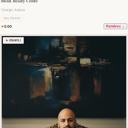
Melek Beauty Center
Yüreğir, Adana
Saç Kesimi
0.00
Randevu →
✨ ONAYLI