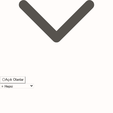
⚪
Açık Olanlar