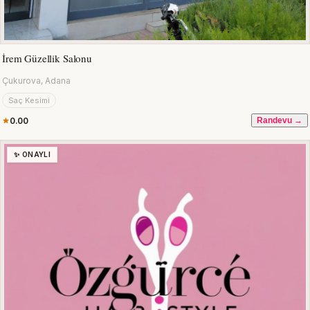
İrem Güzellik Salonu
Çukurova, Adana
Saç Kesimi
0.00
Randevu →
✨ ONAYLI