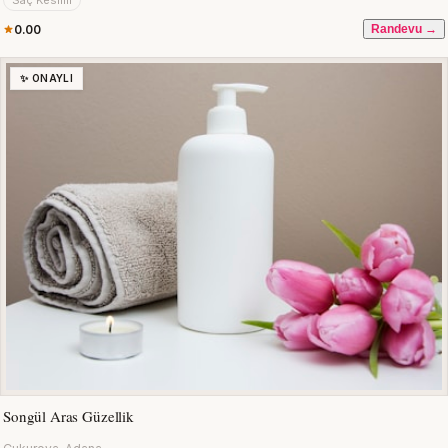
Saç Kesimi
0.00
Randevu →
✨ ONAYLI
Songül Aras Güzellik