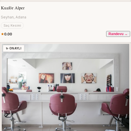
Kuaför Alper
Seyhan, Adana
Saç Kesimi
0.00
Randevu →
✨ ONAYLI