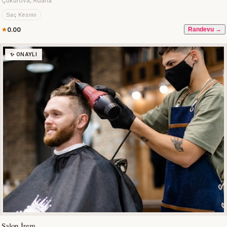
Çukurova, Adana
Saç Kesimi
0.00
Randevu →
✨ ONAYLI
Salon İrem