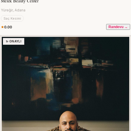
Melek Beauty Center
Yüreğir, Adana
Saç Kesimi
0.00
Randevu →
✨ ONAYLI