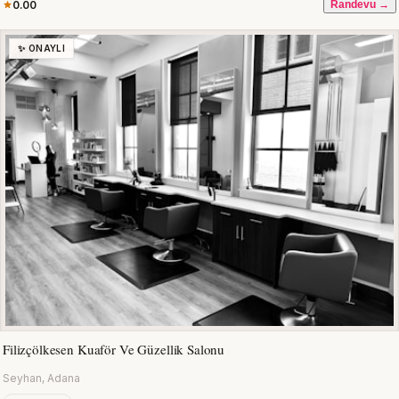
0.00
Randevu →
✨ ONAYLI
Filizçölkesen Kuaför Ve Güzellik Salonu
Seyhan, Adana