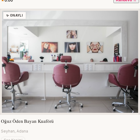
0.00
Randevu →
✨ ONAYLI
Oğuz Öden Bayan Kuaförü
Seyhan, Adana