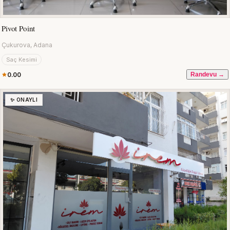
Pivot Point
Çukurova, Adana
Saç Kesimi
0.00
Randevu →
✨ ONAYLI