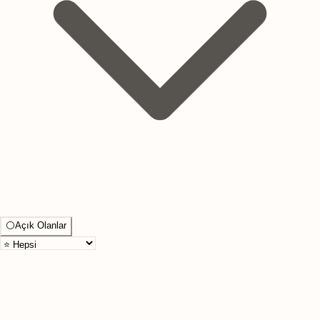
⚪
Açık Olanlar