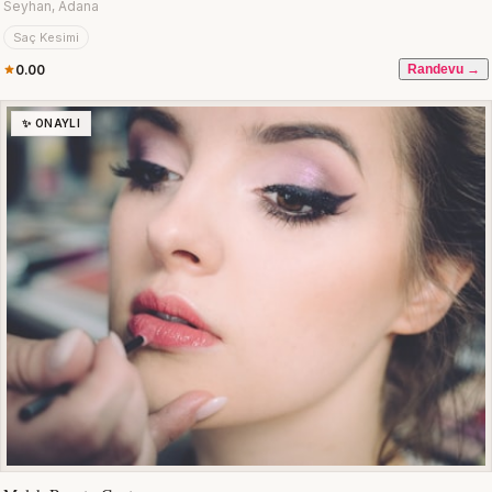
Seyhan, Adana
Saç Kesimi
0.00
Randevu →
✨ ONAYLI