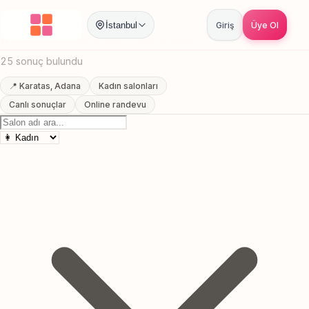
Anasayfa
/
Adana
/
Karatas
/
Kadin Sac Kesimi
İstanbul
Giriş
Üye Ol
Karatas, Adana Kadin Sac Kesimi
25 sonuç bulundu
📍 Karatas, Adana
Kadın salonları
Canlı sonuçlar
Online randevu