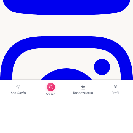
Ana Sayfa
Randevularım
Profil
Arama