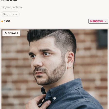
Seyhan, Adana
Saç Kesimi
0.00
Randevu →
✨ ONAYLI