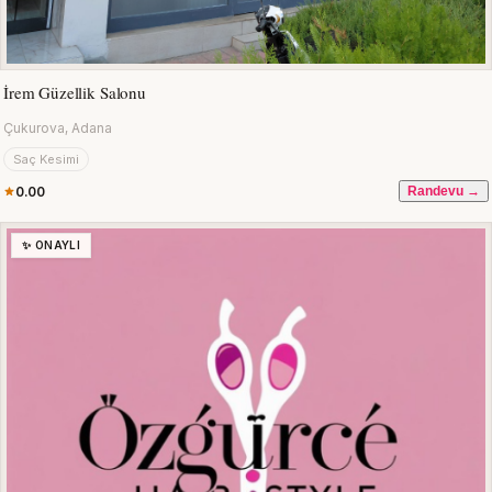
İrem Güzellik Salonu
Çukurova, Adana
Saç Kesimi
0.00
Randevu →
✨ ONAYLI