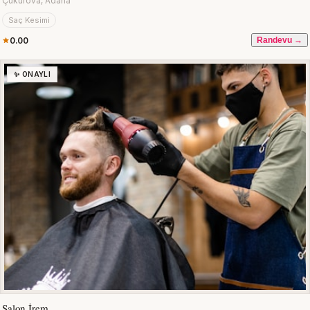
Çukurova, Adana
Saç Kesimi
0.00
Randevu →
✨ ONAYLI
Salon İrem