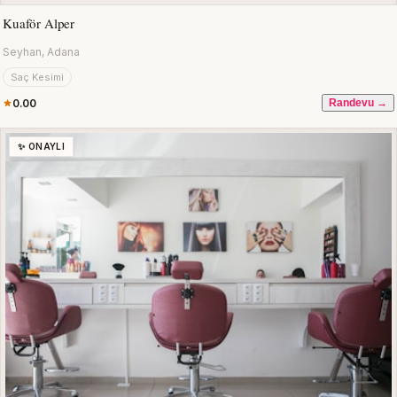
Kuaför Alper
Seyhan, Adana
Saç Kesimi
0.00
Randevu →
✨ ONAYLI