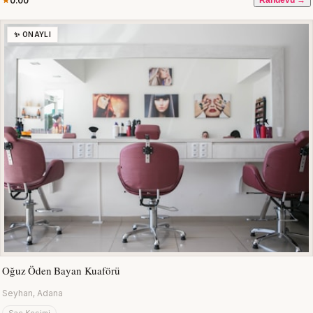
0.00
Randevu →
✨ ONAYLI
Oğuz Öden Bayan Kuaförü
Seyhan, Adana