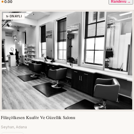
0.00
Randevu →
✨ ONAYLI
Filizçölkesen Kuaför Ve Güzellik Salonu
Seyhan, Adana