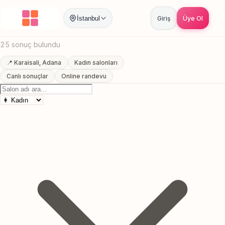
Anasayfa
/
Adana
/
Karaisali
/
Kas Konturu
İstanbul
Giriş
Üye Ol
Karaisali, Adana Kas Konturu
25 sonuç bulundu
📍 Karaisali, Adana
Kadın salonları
Canlı sonuçlar
Online randevu