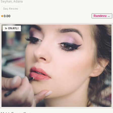
Seyhan, Adana
Saç Kesimi
0.00
Randevu →
✨ ONAYLI