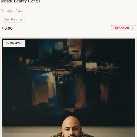
Melek Beauty Center
Yüreğir, Adana
Saç Kesimi
0.00
Randevu →
✨ ONAYLI