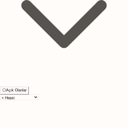
⚪
Açık Olanlar