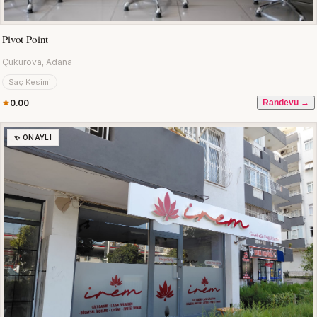
Pivot Point
Çukurova, Adana
Saç Kesimi
0.00
Randevu →
✨ ONAYLI