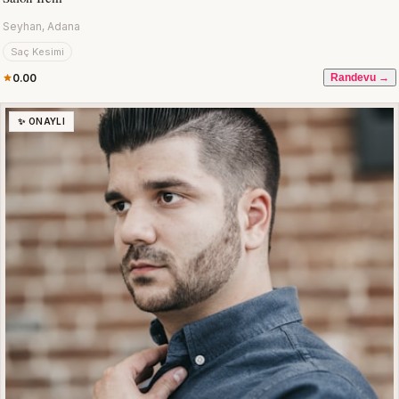
Seyhan, Adana
Saç Kesimi
0.00
Randevu →
✨ ONAYLI