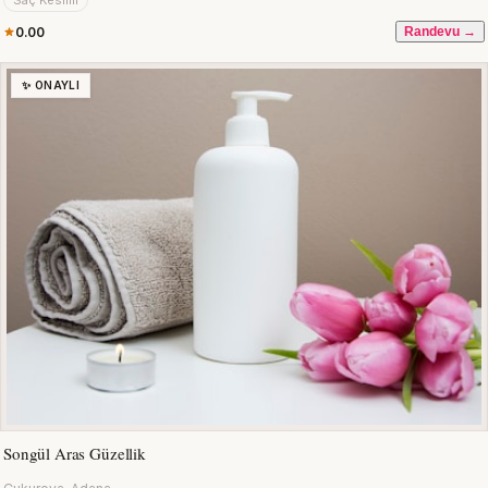
Saç Kesimi
0.00
Randevu →
✨ ONAYLI
Songül Aras Güzellik