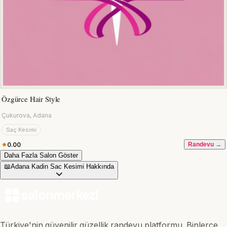
Özgürce Hair Style
Çukurova, Adana
Saç Kesimi
0.00
Randevu →
Daha Fazla Salon Göster
📖
Adana Kadin Sac Kesimi Hakkında
Türkiye'nin güvenilir güzellik randevu platformu. Binlerce