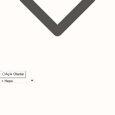
⚪
Açık Olanlar