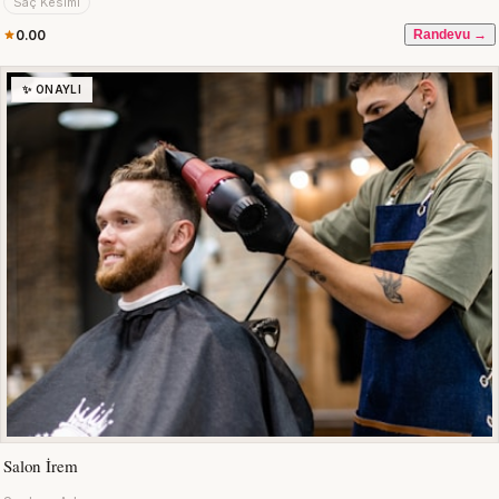
Saç Kesimi
0.00
Randevu →
✨ ONAYLI
Salon İrem