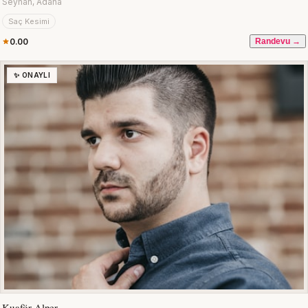
Seyhan, Adana
Saç Kesimi
0.00
Randevu →
✨ ONAYLI
Kuaför Alper