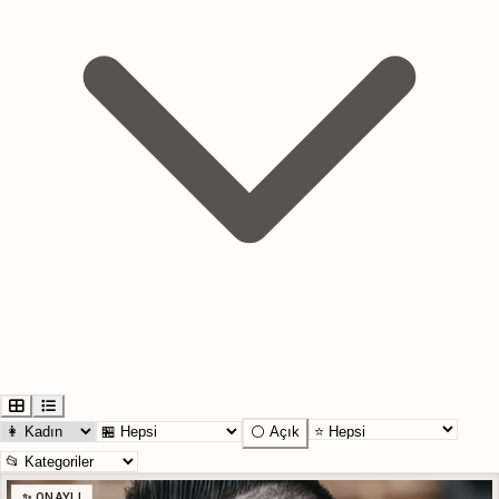
⚪ Açık
✨ ONAYLI