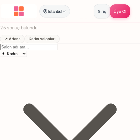
Anasayfa
/
Adana
/
Kadin Sac Kesimi
İstanbul
Giriş
Üye Ol
Adana Kadin Sac Kesimi
Canlı sonuçlar
Online randevu
25 sonuç bulundu
📍 Adana
Kadın salonları