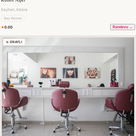
Seyhan, Adana
Saç Kesimi
0.00
Randevu →
✨ ONAYLI