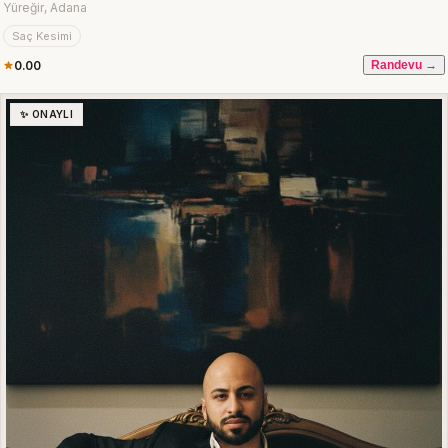
Yüreğir, Adana
Saç Kesimi
0.00
Randevu →
✨ ONAYLI