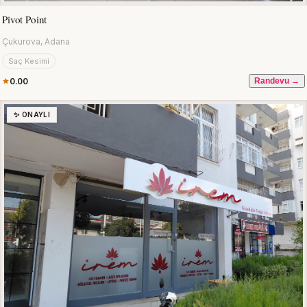
Pivot Point
Çukurova, Adana
Saç Kesimi
0.00
Randevu →
✨ ONAYLI