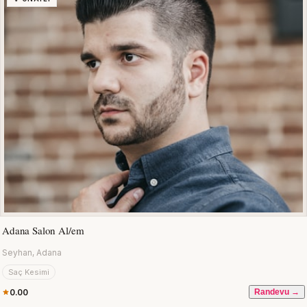
Adana Salon Al/em
Seyhan, Adana
Saç Kesimi
0.00
Randevu →