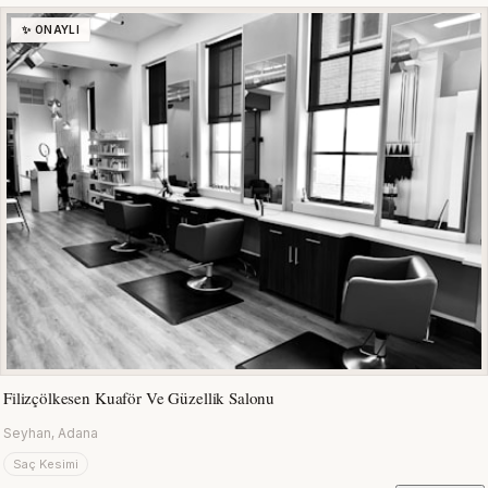
✨ ONAYLI
Filizçölkesen Kuaför Ve Güzellik Salonu
Seyhan, Adana
Saç Kesimi