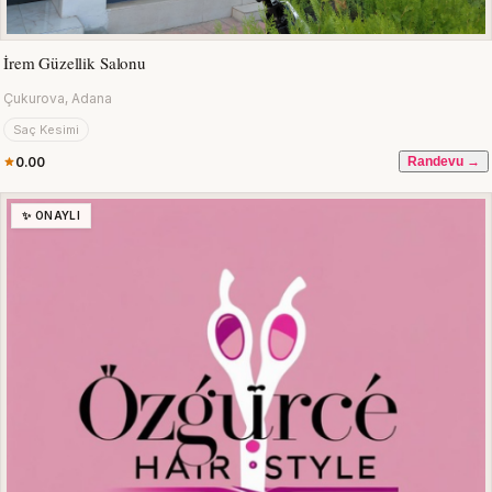
İrem Güzellik Salonu
Çukurova, Adana
Saç Kesimi
0.00
Randevu →
✨ ONAYLI