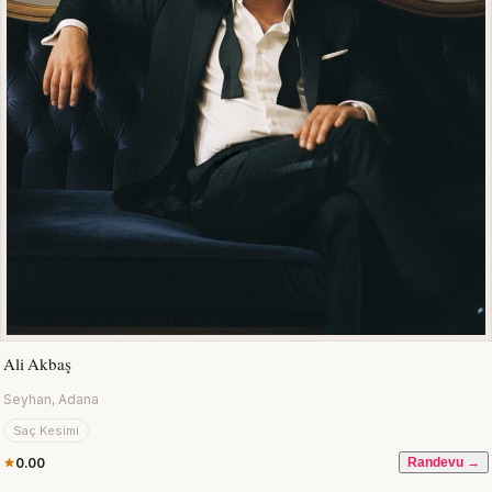
Ali Akbaş
Seyhan, Adana
Saç Kesimi
0.00
Randevu →