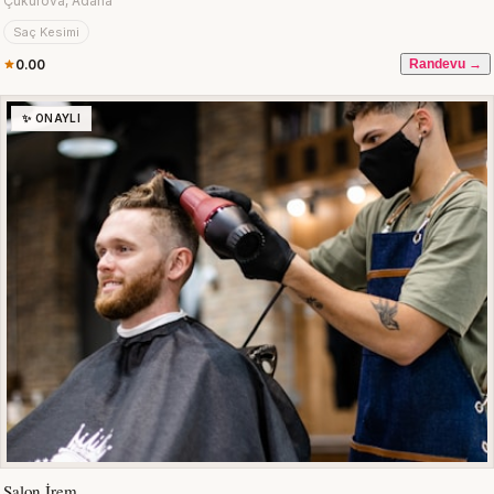
Çukurova, Adana
Saç Kesimi
0.00
Randevu →
✨ ONAYLI
Salon İrem