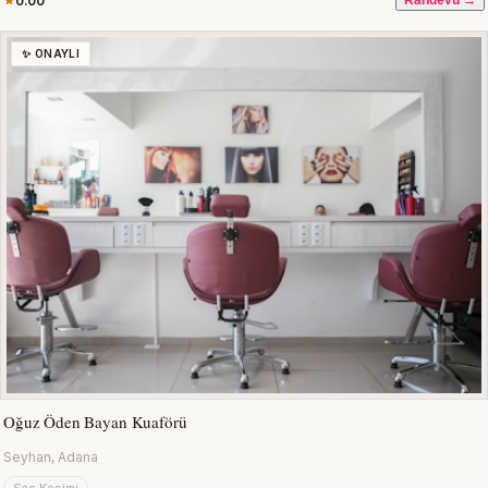
0.00
Randevu →
✨ ONAYLI
Oğuz Öden Bayan Kuaförü
Seyhan, Adana