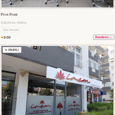
Pivot Point
Çukurova, Adana
Saç Kesimi
0.00
Randevu →
✨ ONAYLI