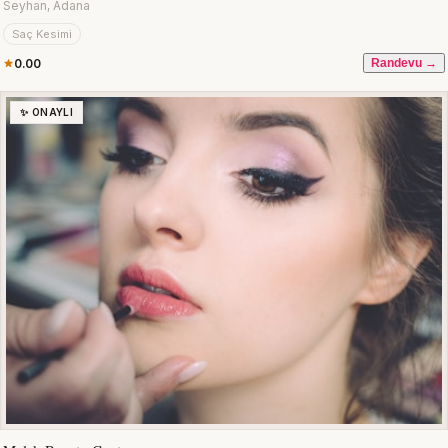
Seyhan, Adana
Saç Kesimi
0.00
Randevu →
✨ ONAYLI