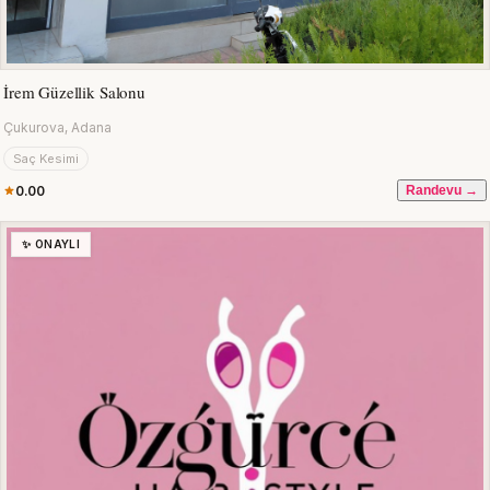
İrem Güzellik Salonu
Çukurova, Adana
Saç Kesimi
0.00
Randevu →
✨ ONAYLI