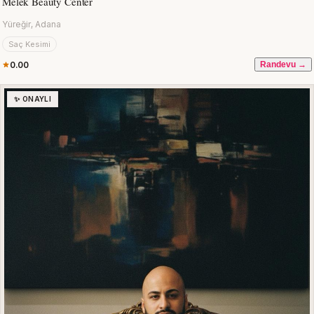
Melek Beauty Center
Yüreğir, Adana
Saç Kesimi
0.00
Randevu →
✨ ONAYLI