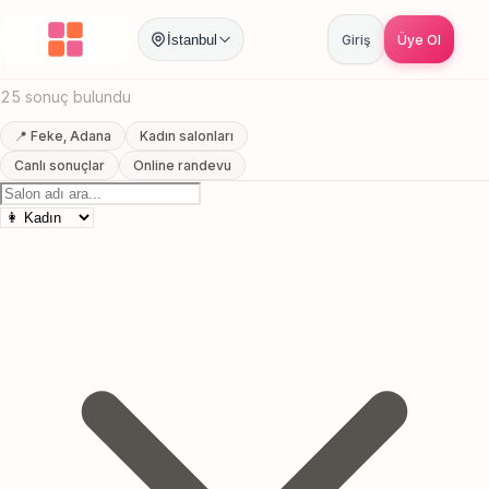
Anasayfa
/
Adana
/
Feke
/
Microblading
İstanbul
Giriş
Üye Ol
Feke, Adana Microblading
25 sonuç bulundu
📍 Feke, Adana
Kadın salonları
Canlı sonuçlar
Online randevu