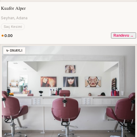
Kuaför Alper
Seyhan, Adana
Saç Kesimi
0.00
Randevu →
✨ ONAYLI