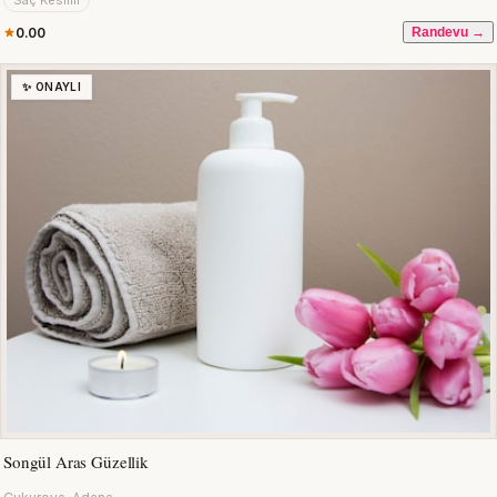
Saç Kesimi
0.00
Randevu →
✨ ONAYLI
Songül Aras Güzellik