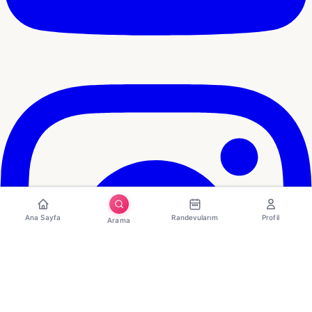
Ana Sayfa
Randevularım
Profil
Arama