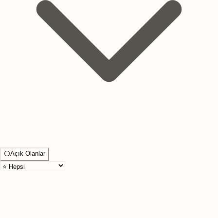
⚪
Açık Olanlar