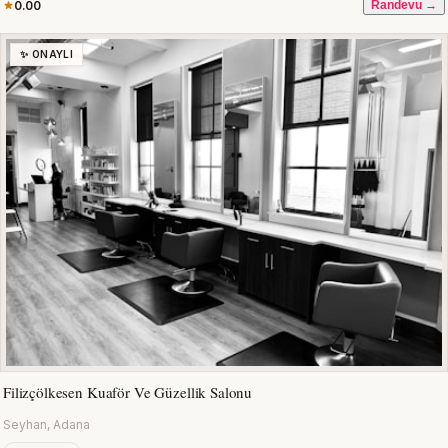
0.00
Randevu →
✨ ONAYLI
Filizçölkesen Kuaför Ve Güzellik Salonu
Seyhan, Adana