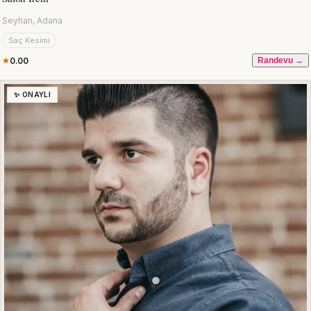
Seyhan, Adana
Saç Kesimi
0.00
Randevu →
✨ ONAYLI