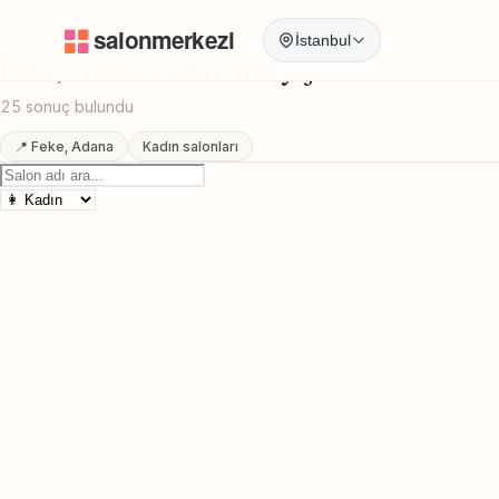
Anasayfa
/
Adana
/
Feke
/
Gelin Makyajı
İstanbul
Feke, Adana Gelin Makyajı
25 sonuç bulundu
📍 Feke, Adana
Kadın salonları