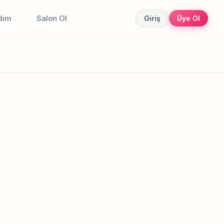
dım
Salon Ol
Giriş
Üye Ol
Canlı sonuçlar
Online randevu