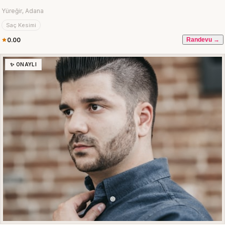
Yüreğir, Adana
Saç Kesimi
0.00
Randevu →
✨ ONAYLI