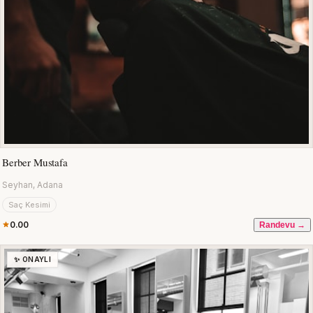
Berber Mustafa
Seyhan, Adana
Saç Kesimi
0.00
Randevu →
✨ ONAYLI