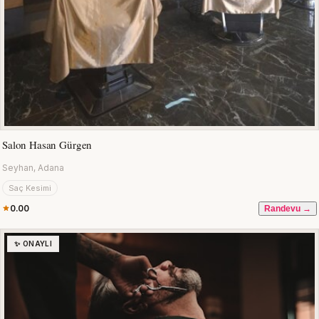
Salon Hasan Gürgen
Seyhan, Adana
Saç Kesimi
0.00
Randevu →
✨ ONAYLI