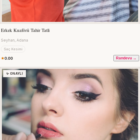
Erkek Kuaförü Tahir Tatli
Seyhan, Adana
Saç Kesimi
0.00
Randevu →
✨ ONAYLI