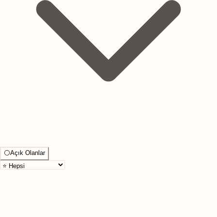
⚪
Açık Olanlar