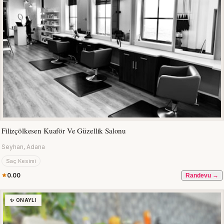
Filizçölkesen Kuaför Ve Güzellik Salonu
Seyhan, Adana
Saç Kesimi
0.00
Randevu →
✨ ONAYLI