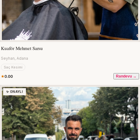
Kuaför Mehmet Sarsu
Seyhan, Adana
Saç Kesimi
0.00
Randevu →
✨ ONAYLI