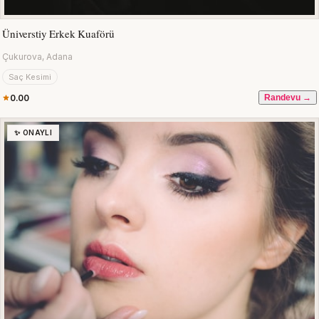
Üniverstiy Erkek Kuaförü
Çukurova, Adana
Saç Kesimi
0.00
Randevu →
✨ ONAYLI