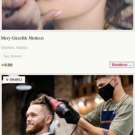
Mery Güzellik Merkezi
Seyhan, Adana
Saç Kesimi
0.00
Randevu →
✨ ONAYLI