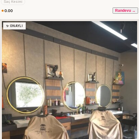
Saç Kesimi
0.00
Randevu →
✨ ONAYLI