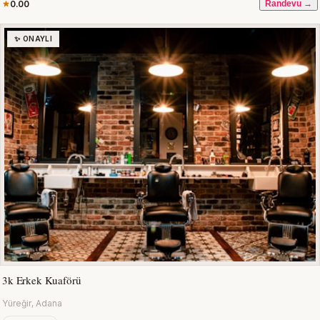
0.00
Randevu →
✨ ONAYLI
3k Erkek Kuaförü
Yüreğir, Adana