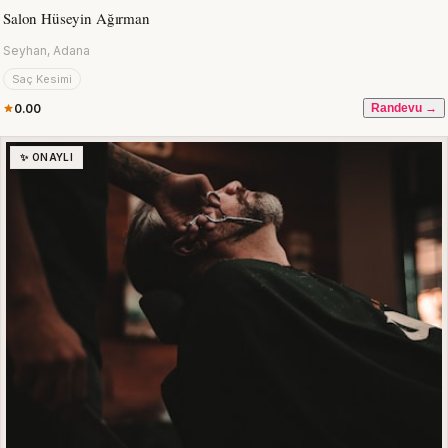
Salon Hüseyin Ağırman
Seyhan, Adana
Saç Kesimi
0.00
Randevu →
✨ ONAYLI