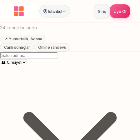
Anasayfa
/
Adana
/
Yumurtalik
/
Sac Boyama
İstanbul
Giriş
Üye Ol
Yumurtalik, Adana Sac Boyama
34 sonuç bulundu
📍 Yumurtalik, Adana
Canlı sonuçlar
Online randevu