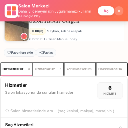
Salon Merkezi
Anasayfa
/
Adana
/
Salon Hasan Gürgen
İstanbul
Giriş
Üye Ol
Aç
Daha iyi deneyim için uygulamamızı kullanın
Google Play
Salon Hasan Gürgen
Erkek
0.00
Seyhan, Adana
Kapalı
(0)
·
·
6 hizmet
1 uzman
Manuel onay
·
·
Favorilere ekle
Paylaş
Hizmetler
Hizmetler
Uzmanlar
Uzmanlar
Yorumlar
Yorum
Hakkımızda
Hakkı
6
1
Hizmetler
6
Salon lokasyonunda sunulan hizmetler
HIZMET
Saç Hizmetleri