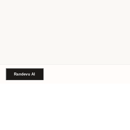
Randevu Al
Türkiye'nin güvenilir güzellik randevu platformu. Binlerce
salon, tek tıkla randevu.