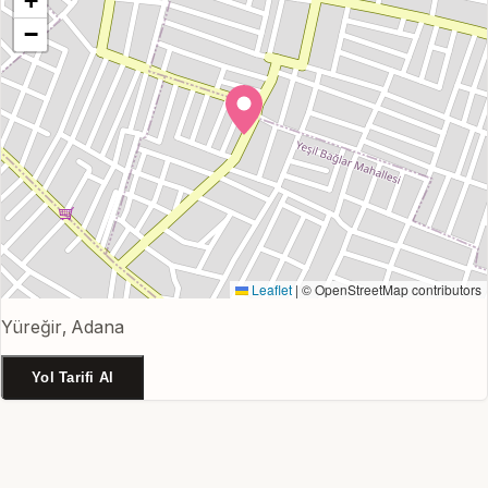
+
−
Leaflet
|
© OpenStreetMap contributors
Yüreğir, Adana
Yol Tarifi Al