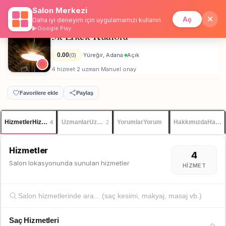
Salon Merkezi
Anasayfa
/
Adana
/
3k Erkek Kuaförü
İstanbul
Giriş
Üye Ol
Aç
Daha iyi deneyim için uygulamamızı kullanın
Google Play
3k Erkek Kuaförü
Erkek
0.00
Yüreğir, Adana
Açık
(0)
·
·
4 hizmet
2 uzman
Manuel onay
·
·
Favorilere ekle
Paylaş
Hizmetler
Hizmetler
Uzmanlar
Uzmanlar
Yorumlar
Yorum
Hakkımızda
Hakkı
4
2
Hizmetler
4
Salon lokasyonunda sunulan hizmetler
HIZMET
Saç Hizmetleri