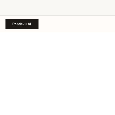
Randevu Al
Türkiye'nin güvenilir güzellik randevu platformu. Binlerce
salon, tek tıkla randevu.