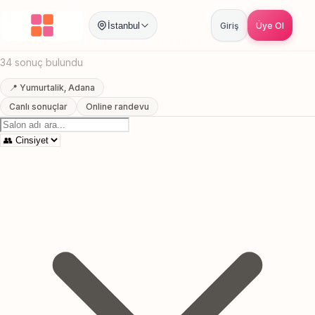
Anasayfa
/
Adana
/
Yumurtalik
/
En Yakin Berber
İstanbul
Giriş
Üye Ol
Yumurtalik, Adana En Yakin Berber
34 sonuç bulundu
📍 Yumurtalik, Adana
Canlı sonuçlar
Online randevu