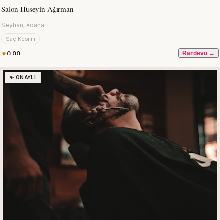
Salon Hüseyin Ağırman
Seyhan, Adana
Saç Kesimi
0.00
Randevu →
✨ ONAYLI