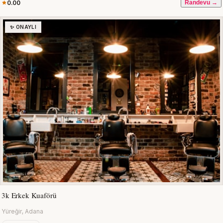
0.00
Randevu →
✨ ONAYLI
3k Erkek Kuaförü
Yüreğir, Adana