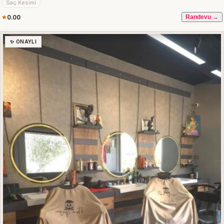
Saç Kesimi
0.00
Randevu →
✨ ONAYLI