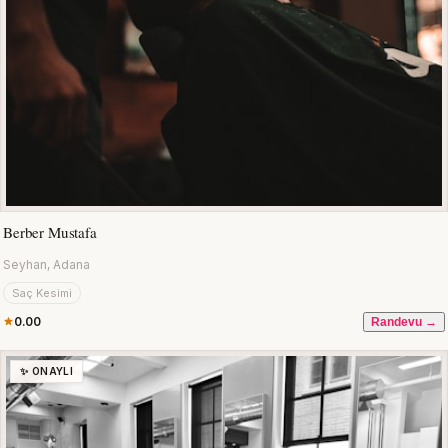
Berber Mustafa
Seyhan, Adana
Saç Kesimi
0.00
Randevu →
✨ ONAYLI