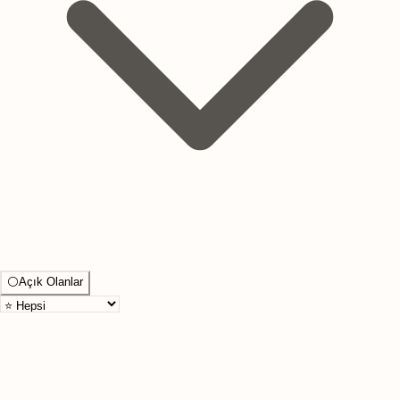
⚪
Açık Olanlar