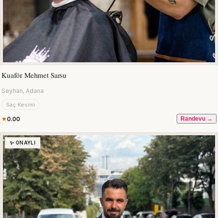
Kuaför Mehmet Sarsu
Seyhan, Adana
Saç Kesimi
0.00
Randevu →
✨ ONAYLI