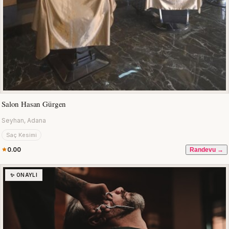
Salon Hasan Gürgen
Seyhan, Adana
Saç Kesimi
0.00
Randevu →
✨ ONAYLI