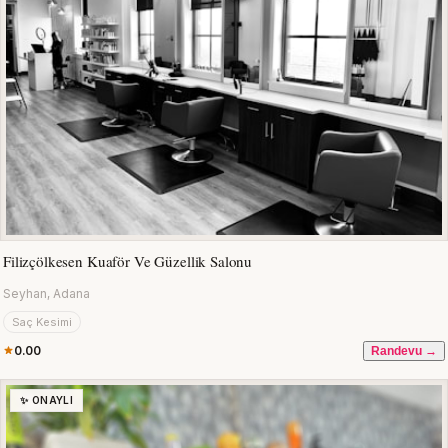
Filizçölkesen Kuaför Ve Güzellik Salonu
Seyhan, Adana
Saç Kesimi
0.00
Randevu →
✨ ONAYLI