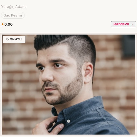
Yüreğir, Adana
Saç Kesimi
0.00
Randevu →
✨ ONAYLI