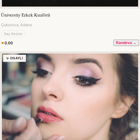
Üniverstiy Erkek Kuaförü
Çukurova, Adana
Saç Kesimi
0.00
Randevu →
✨ ONAYLI