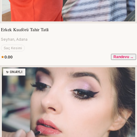
Erkek Kuaförü Tahir Tatli
Seyhan, Adana
Saç Kesimi
0.00
Randevu →
✨ ONAYLI