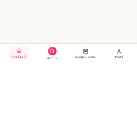
Ana Sayfa
Randevularım
Profil
Arama
Türkiye'nin güvenilir güzellik randevu platformu. Binlerce
salon, tek tıkla randevu.