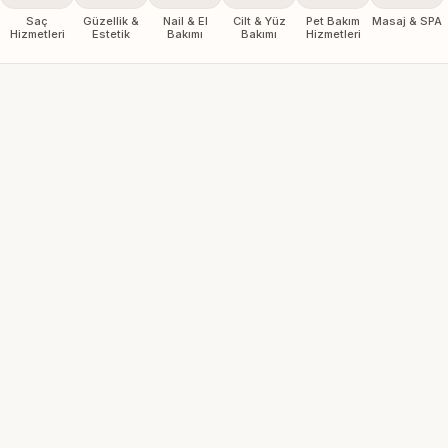
Saç
Güzellik &
Nail & El
Cilt & Yüz
Pet Bakım
Masaj & SPA
Hizmetleri
Estetik
Bakımı
Bakımı
Hizmetleri