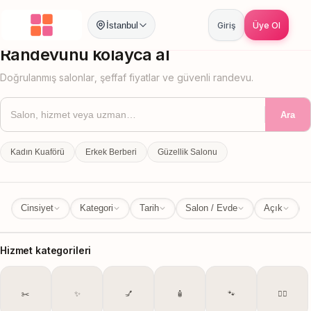
İstanbul
Giriş
Üye Ol
İstanbul
İl Değiştir
Randevunu kolayca al
Doğrulanmış salonlar, şeffaf fiyatlar ve güvenli randevu.
Ara
Kadın Kuaförü
Erkek Berberi
Güzellik Salonu
Cinsiyet
Kategori
Tarih
Salon / Evde
Açık
Hizmet kategorileri
✂️
✨
💅
🧴
🐾
💆‍♀️