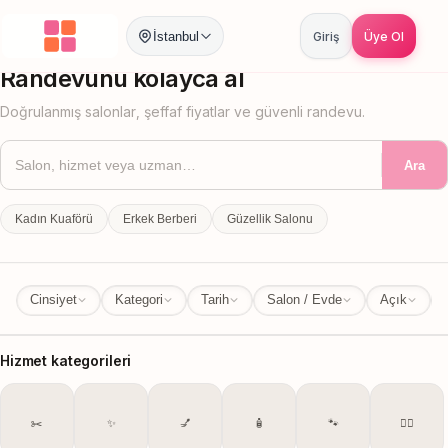
İstanbul
Giriş
Üye Ol
İstanbul
İl Değiştir
Randevunu kolayca al
Doğrulanmış salonlar, şeffaf fiyatlar ve güvenli randevu.
Ara
Kadın Kuaförü
Erkek Berberi
Güzellik Salonu
Cinsiyet
Kategori
Tarih
Salon / Evde
Açık
Hizmet kategorileri
✂️
✨
💅
🧴
🐾
💆‍♀️