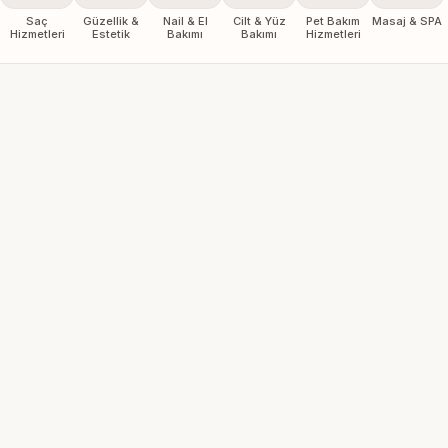
Saç
Güzellik &
Nail & El
Cilt & Yüz
Pet Bakım
Masaj & SPA
Hizmetleri
Estetik
Bakımı
Bakımı
Hizmetleri