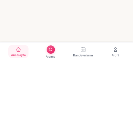
Ana Sayfa
Randevularım
Profil
Arama
Türkiye'nin güvenilir güzellik randevu platformu. Binlerce
salon, tek tıkla randevu.