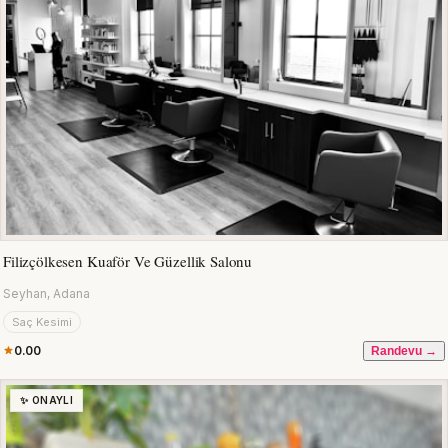
Filizçölkesen Kuaför Ve Güzellik Salonu
Seyhan, Adana
Saç Kesimi
0.00
Randevu →
✨ ONAYLI