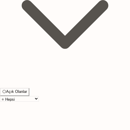
⚪
Açık Olanlar