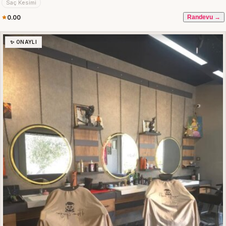
Saç Kesimi
0.00
Randevu →
✨ ONAYLI