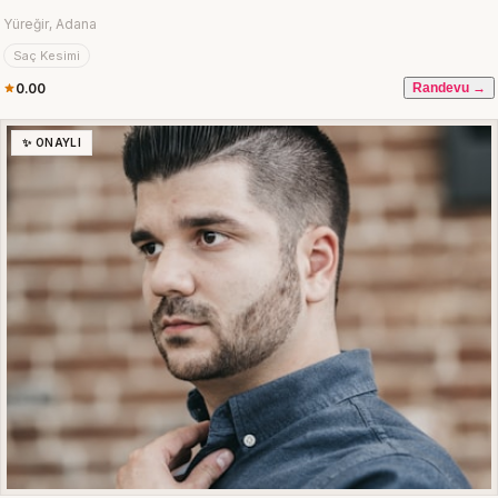
Yüreğir, Adana
Saç Kesimi
0.00
Randevu →
✨ ONAYLI