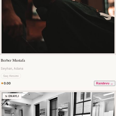
Berber Mustafa
Seyhan, Adana
Saç Kesimi
0.00
Randevu →
✨ ONAYLI