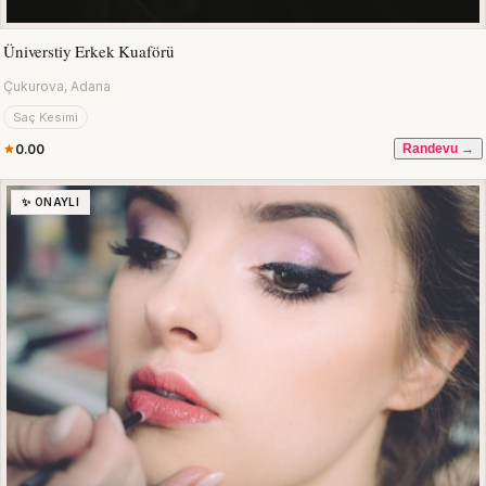
Üniverstiy Erkek Kuaförü
Çukurova, Adana
Saç Kesimi
0.00
Randevu →
✨ ONAYLI