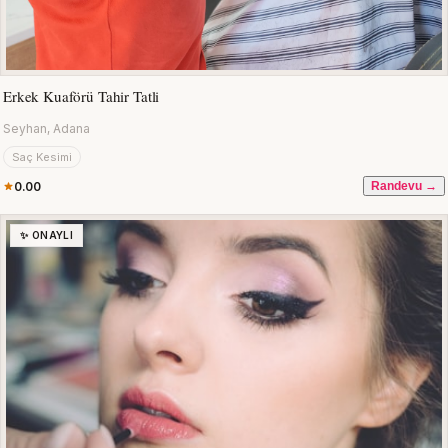
Erkek Kuaförü Tahir Tatli
Seyhan, Adana
Saç Kesimi
0.00
Randevu →
✨ ONAYLI