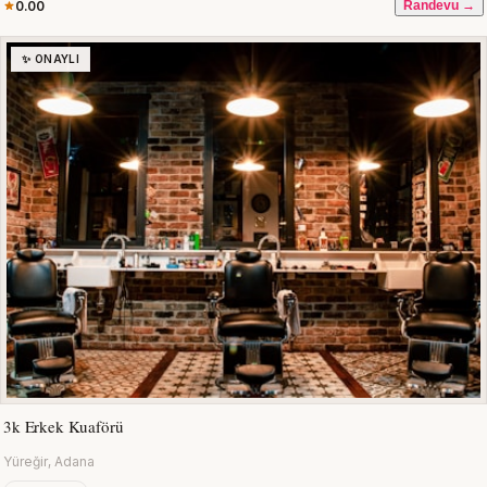
0.00
Randevu →
✨ ONAYLI
3k Erkek Kuaförü
Yüreğir, Adana