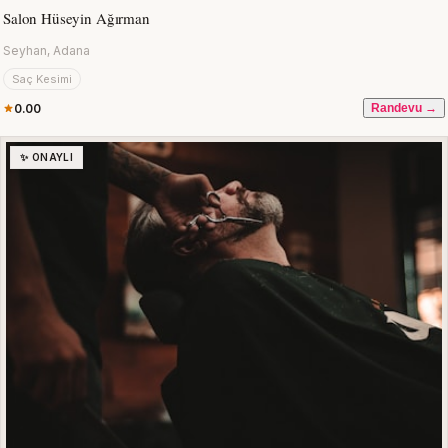
Salon Hüseyin Ağırman
Seyhan, Adana
Saç Kesimi
0.00
Randevu →
✨ ONAYLI