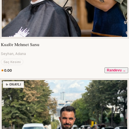
Kuaför Mehmet Sarsu
Seyhan, Adana
Saç Kesimi
0.00
Randevu →
✨ ONAYLI