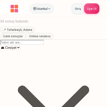
Anasayfa
/
Adana
/
Tufanbeyli
/
Kopek Kuaforu
İstanbul
Giriş
Üye Ol
Tufanbeyli, Adana Kopek Kuaforu
34 sonuç bulundu
📍 Tufanbeyli, Adana
Canlı sonuçlar
Online randevu