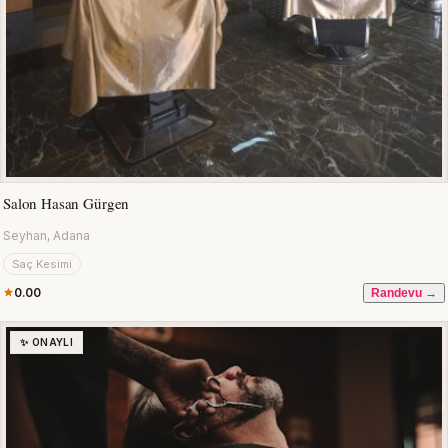
Salon Hasan Gürgen
Seyhan, Adana
Saç Kesimi
0.00
Randevu →
✨ ONAYLI