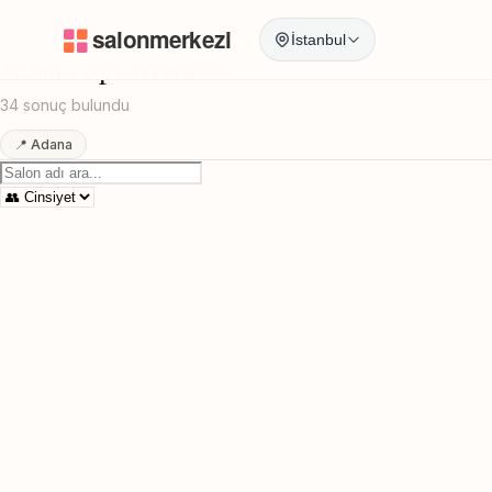
Anasayfa
/
Adana
/
Spa Merkezi
İstanbul
Adana Spa Merkezi
34 sonuç bulundu
📍 Adana