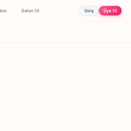
dım
Salon Ol
Giriş
Üye Ol
Canlı sonuçlar
Online randevu