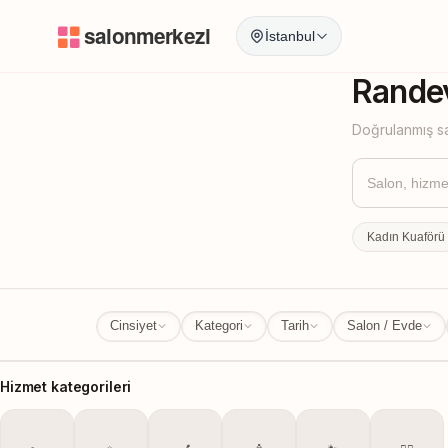
İstanbul
İstanbul
İl Değ
Randev
Doğrulanmış sa
Kadın Kuaförü
Cinsiyet
Kategori
Tarih
Salon / Evde
Hizmet kategorileri