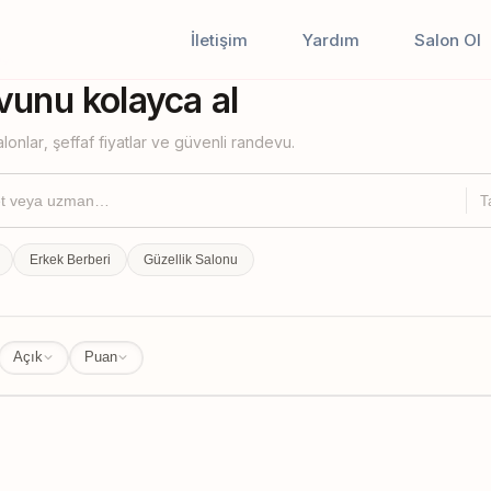
İletişim
Yardım
Salon Ol
iştir
unu kolayca al
lonlar, şeffaf fiyatlar ve güvenli randevu.
T
Erkek Berberi
Güzellik Salonu
Açık
Puan