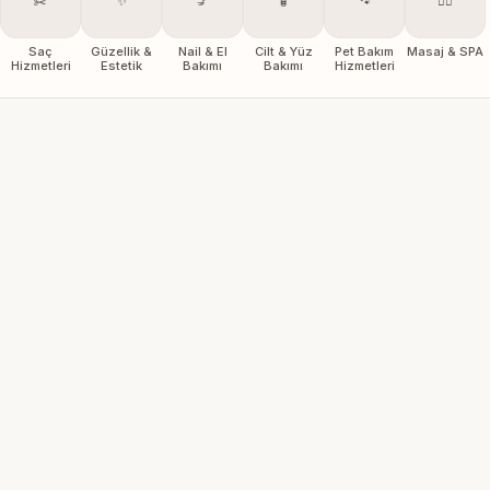
✂️
✨
💅
🧴
🐾
💆‍♀️
Saç
Güzellik &
Nail & El
Cilt & Yüz
Pet Bakım
Masaj & SPA
Hizmetleri
Estetik
Bakımı
Bakımı
Hizmetleri