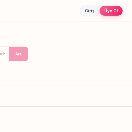
Giriş
Üye Ol
arih
Ara