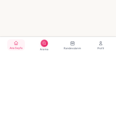
Ana Sayfa
Randevularım
Profil
Arama
Türkiye'nin güvenilir güzellik randevu platformu. Binlerce
salon, tek tıkla randevu.