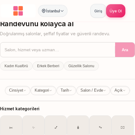
İstanbul
Giriş
Üye Ol
İstanbul
İl Değiştir
Randevunu kolayca al
Doğrulanmış salonlar, şeffaf fiyatlar ve güvenli randevu.
Ara
Kadın Kuaförü
Erkek Berberi
Güzellik Salonu
Cinsiyet
Kategori
Tarih
Salon / Evde
Açık
Hizmet kategorileri
✂️
✨
💅
🧴
🐾
💆‍♀️