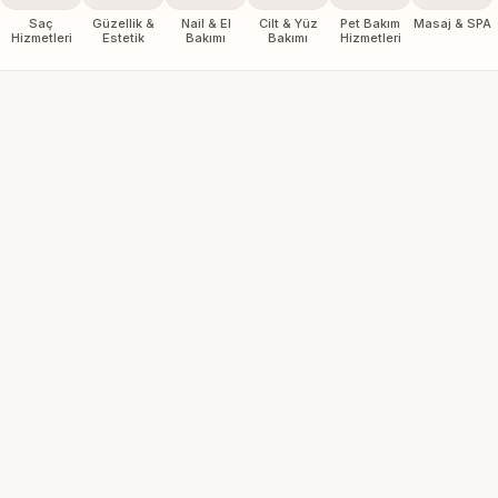
Saç
Güzellik &
Nail & El
Cilt & Yüz
Pet Bakım
Masaj & SPA
Hizmetleri
Estetik
Bakımı
Bakımı
Hizmetleri