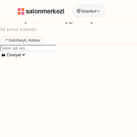
Anasayfa
/
Adana
/
Saimbeyli
/
Uygun Fiyatli Kuafor
İstanbul
Saimbeyli, Adana Uygun Fiyatli Kuafor
34 sonuç bulundu
📍 Saimbeyli, Adana