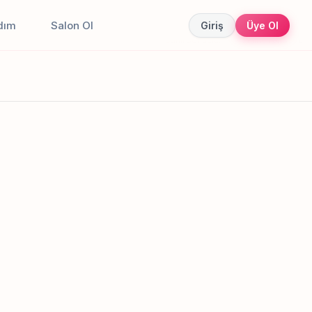
dım
Salon Ol
Giriş
Üye Ol
Canlı sonuçlar
Online randevu