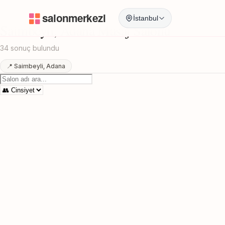
Anasayfa
/
Adana
/
Saimbeyli
/
Masaj Salonu
İstanbul
Saimbeyli, Adana Masaj Salonu
34 sonuç bulundu
📍 Saimbeyli, Adana