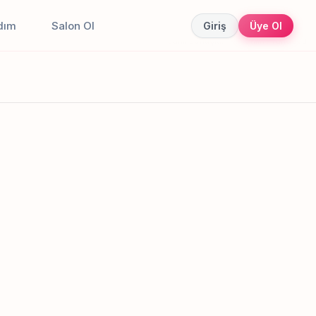
dım
Salon Ol
Giriş
Üye Ol
Canlı sonuçlar
Online randevu