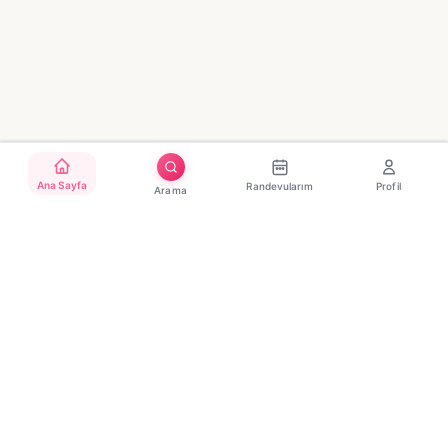
Ana Sayfa
Randevularım
Profil
Arama
Türkiye'nin güvenilir güzellik randevu platformu. Binlerce
salon, tek tıkla randevu.