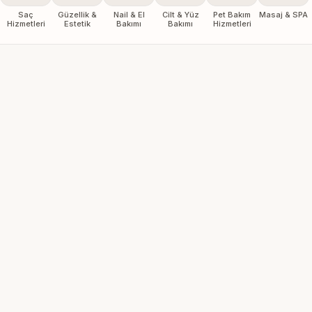
Saç
Güzellik &
Nail & El
Cilt & Yüz
Pet Bakım
Masaj & SPA
Hizmetleri
Estetik
Bakımı
Bakımı
Hizmetleri