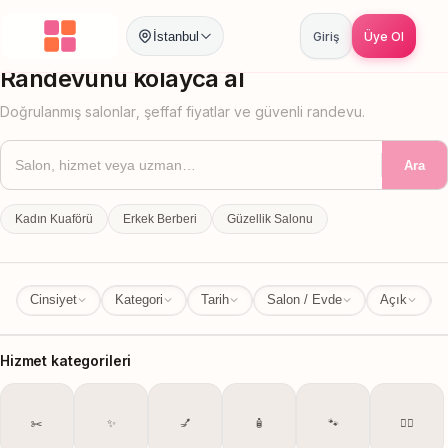
İstanbul
Giriş
Üye Ol
İstanbul
İl Değiştir
Randevunu kolayca al
Doğrulanmış salonlar, şeffaf fiyatlar ve güvenli randevu.
Ara
Kadın Kuaförü
Erkek Berberi
Güzellik Salonu
Cinsiyet
Kategori
Tarih
Salon / Evde
Açık
Hizmet kategorileri
✂️
✨
💅
🧴
🐾
💆‍♀️