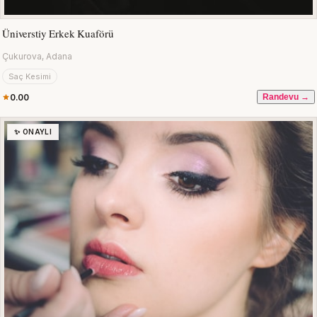
Üniverstiy Erkek Kuaförü
Çukurova, Adana
Saç Kesimi
0.00
Randevu →
✨ ONAYLI