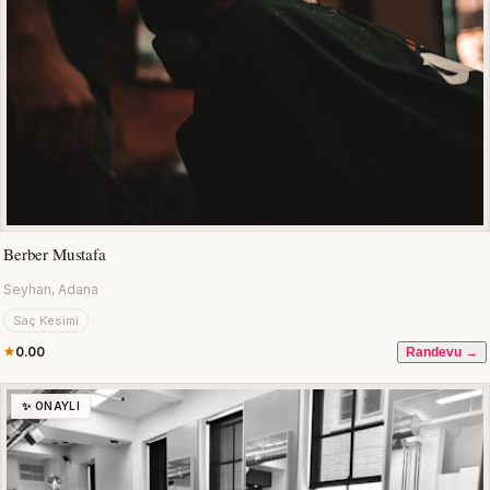
Berber Mustafa
Seyhan, Adana
Saç Kesimi
0.00
Randevu →
✨ ONAYLI