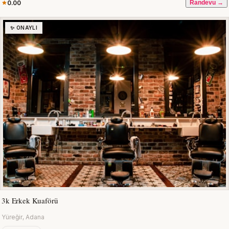
0.00
Randevu →
✨ ONAYLI
3k Erkek Kuaförü
Yüreğir, Adana