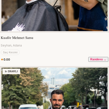
Kuaför Mehmet Sarsu
Seyhan, Adana
Saç Kesimi
0.00
Randevu →
✨ ONAYLI