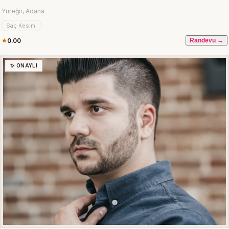
Yüreğir, Adana
Saç Kesimi
0.00
Randevu →
✨ ONAYLI