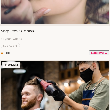
Mery Güzellik Merkezi
Seyhan, Adana
Saç Kesimi
0.00
Randevu →
✨ ONAYLI