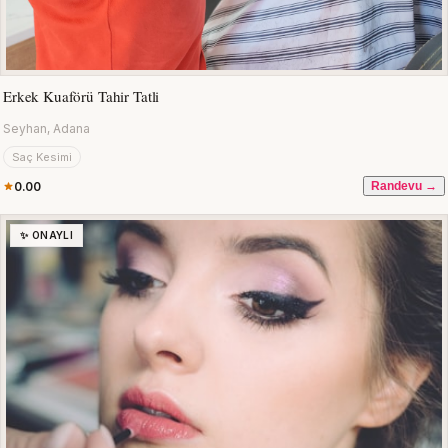
Erkek Kuaförü Tahir Tatli
Seyhan, Adana
Saç Kesimi
0.00
Randevu →
✨ ONAYLI