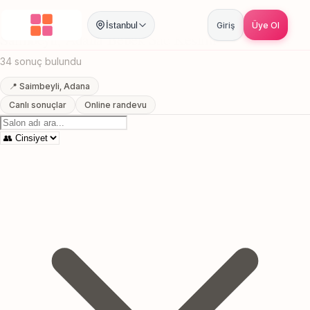
Anasayfa
/
Adana
/
Saimbeyli
/
Bebek Sac Kesimi
İstanbul
Giriş
Üye Ol
Saimbeyli, Adana Bebek Sac Kesimi
34 sonuç bulundu
📍 Saimbeyli, Adana
Canlı sonuçlar
Online randevu