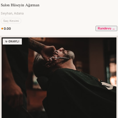
Salon Hüseyin Ağırman
Seyhan, Adana
Saç Kesimi
0.00
Randevu →
✨ ONAYLI