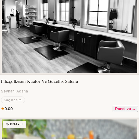
Filizçölkesen Kuaför Ve Güzellik Salonu
Seyhan, Adana
Saç Kesimi
0.00
Randevu →
✨ ONAYLI