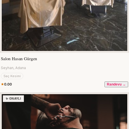
Salon Hasan Gürgen
Seyhan, Adana
Saç Kesimi
0.00
Randevu →
✨ ONAYLI