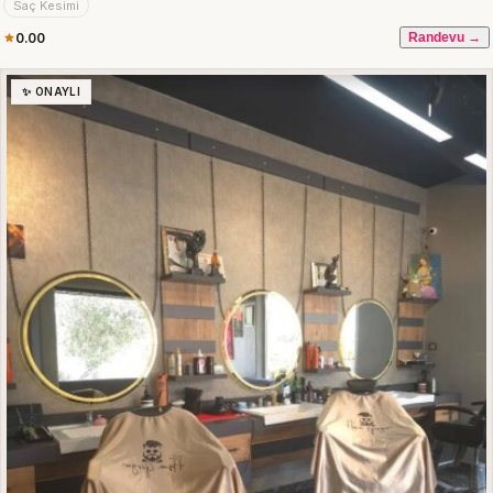
Saç Kesimi
0.00
Randevu →
✨ ONAYLI