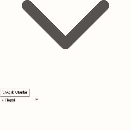
⚪
Açık Olanlar