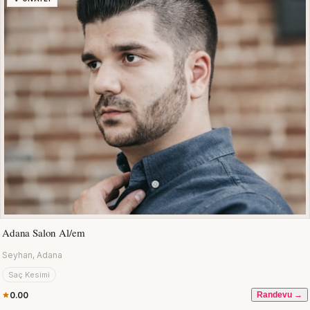
Adana Salon Al/em
Seyhan, Adana
Saç Kesimi
0.00
Randevu →