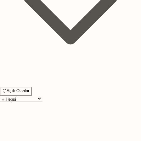
⚪
Açık Olanlar