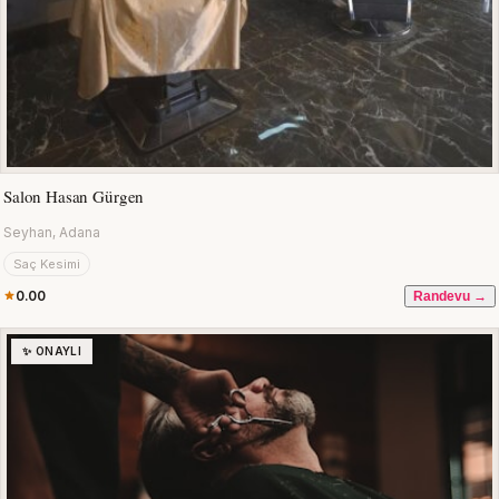
Salon Hasan Gürgen
Seyhan, Adana
Saç Kesimi
0.00
Randevu →
✨ ONAYLI