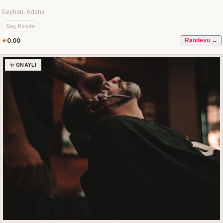
Seyhan, Adana
Saç Kesimi
0.00
Randevu →
✨ ONAYLI