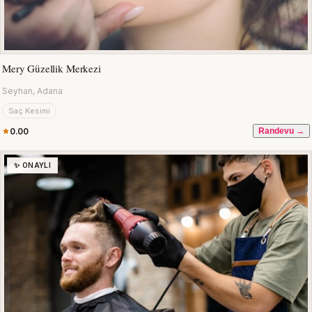
Mery Güzellik Merkezi
Seyhan, Adana
Saç Kesimi
0.00
Randevu →
✨ ONAYLI