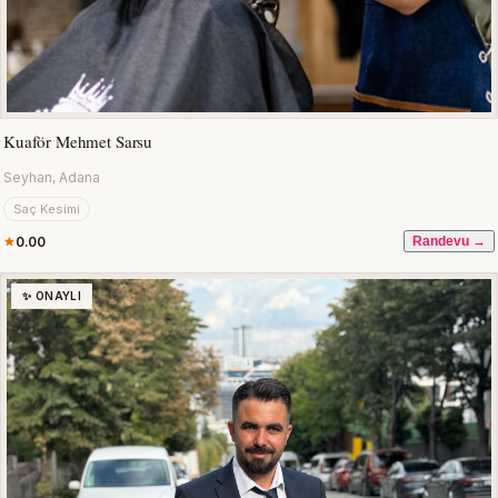
Kuaför Mehmet Sarsu
Seyhan, Adana
Saç Kesimi
0.00
Randevu →
✨ ONAYLI