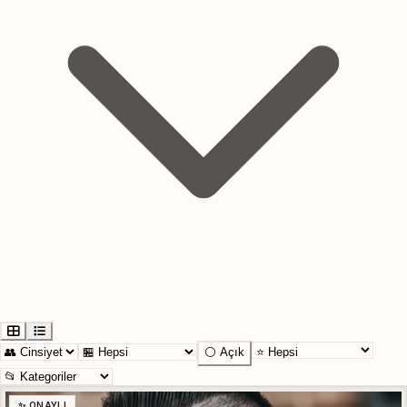
⚪ Açık
✨ ONAYLI