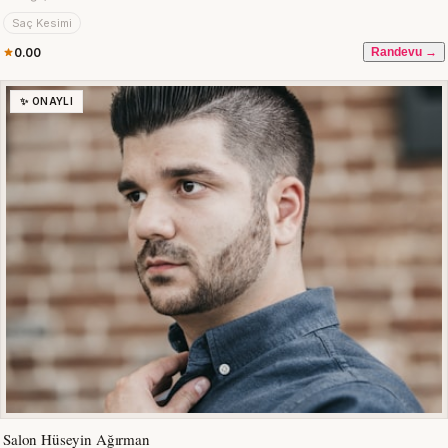
Saç Kesimi
0.00
Randevu →
✨ ONAYLI
Salon Hüseyin Ağırman