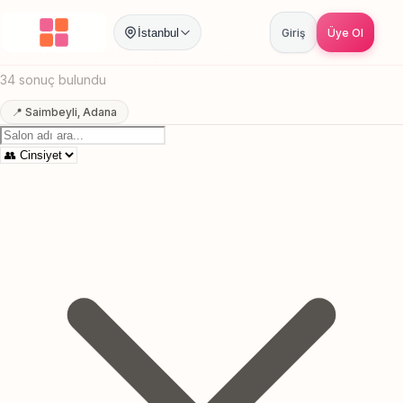
Anasayfa
/
Adana
/
Saimbeyli
/
Agda
İstanbul
Giriş
Üye Ol
Saimbeyli, Adana Agda
Canlı sonuçlar
Online randevu
34 sonuç bulundu
📍 Saimbeyli, Adana