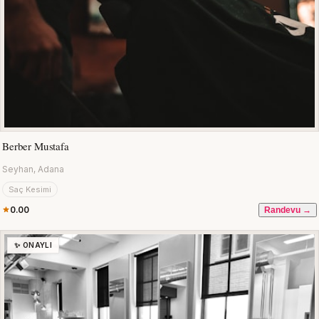
Berber Mustafa
Seyhan, Adana
Saç Kesimi
0.00
Randevu →
✨ ONAYLI