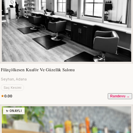
Filizçölkesen Kuaför Ve Güzellik Salonu
Seyhan, Adana
Saç Kesimi
0.00
Randevu →
✨ ONAYLI