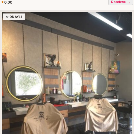
0.00
Randevu →
✨ ONAYLI