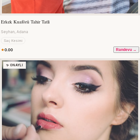
Erkek Kuaförü Tahir Tatli
Seyhan, Adana
Saç Kesimi
0.00
Randevu →
✨ ONAYLI