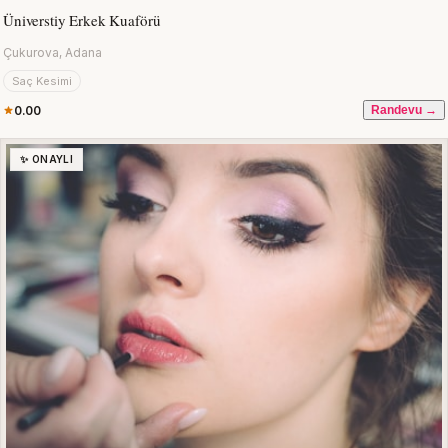
Üniverstiy Erkek Kuaförü
Çukurova, Adana
Saç Kesimi
0.00
Randevu →
✨ ONAYLI