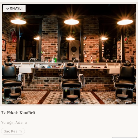
✨ ONAYLI
3k Erkek Kuaförü
Yüreğir, Adana
Saç Kesimi