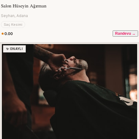
Salon Hüseyin Ağırman
Seyhan, Adana
Saç Kesimi
0.00
Randevu →
✨ ONAYLI