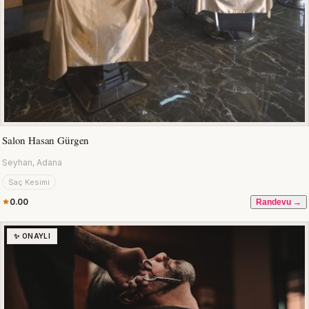
Salon Hasan Gürgen
Seyhan, Adana
Saç Kesimi
0.00
Randevu →
✨ ONAYLI