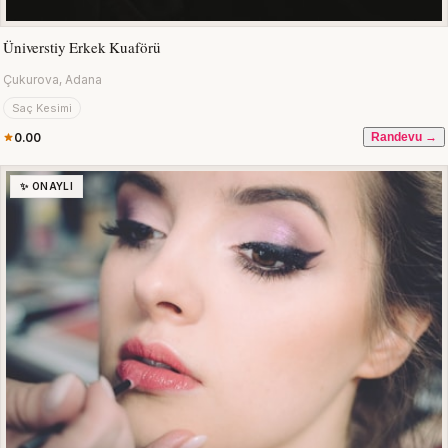
Üniverstiy Erkek Kuaförü
Çukurova, Adana
Saç Kesimi
0.00
Randevu →
✨ ONAYLI