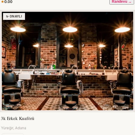
0.00
Randevu →
✨ ONAYLI
3k Erkek Kuaförü
Yüreğir, Adana