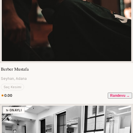
Berber Mustafa
Seyhan, Adana
Saç Kesimi
0.00
Randevu →
✨ ONAYLI