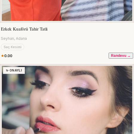
Erkek Kuaförü Tahir Tatli
Seyhan, Adana
Saç Kesimi
0.00
Randevu →
✨ ONAYLI