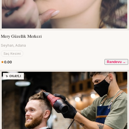
Mery Güzellik Merkezi
Seyhan, Adana
Saç Kesimi
0.00
Randevu →
✨ ONAYLI