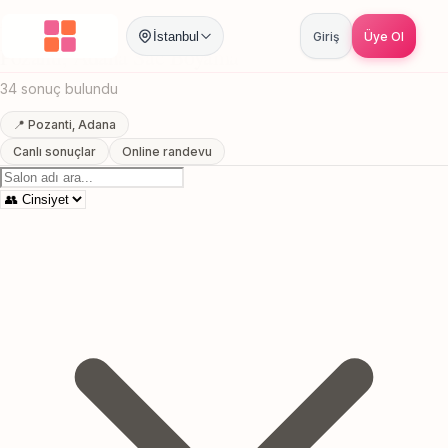
Anasayfa
/
Adana
/
Pozanti
/
Sac Boyama
İstanbul
Giriş
Üye Ol
Pozanti, Adana Sac Boyama
34 sonuç bulundu
📍 Pozanti, Adana
Canlı sonuçlar
Online randevu