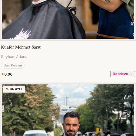
Kuaför Mehmet Sarsu
Seyhan, Adana
Saç Kesimi
0.00
Randevu →
✨ ONAYLI