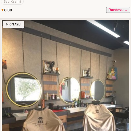
Saç Kesimi
0.00
Randevu →
✨ ONAYLI