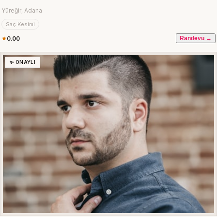
Yüreğir, Adana
Saç Kesimi
0.00
Randevu →
✨ ONAYLI