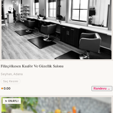
Filizçölkesen Kuaför Ve Güzellik Salonu
Seyhan, Adana
Saç Kesimi
0.00
Randevu →
✨ ONAYLI