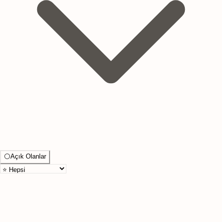
⚪
Açık Olanlar