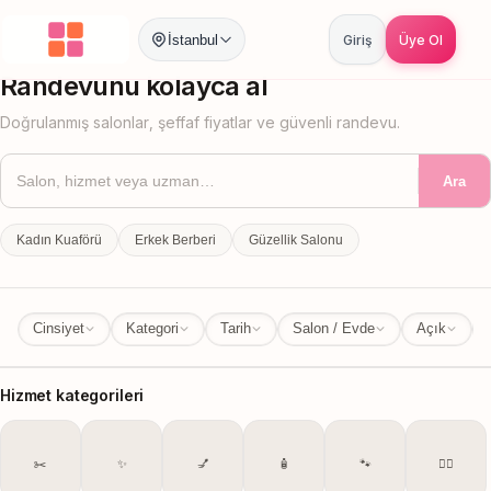
İstanbul
Giriş
Üye Ol
İstanbul
İl Değiştir
Randevunu kolayca al
Doğrulanmış salonlar, şeffaf fiyatlar ve güvenli randevu.
Ara
Kadın Kuaförü
Erkek Berberi
Güzellik Salonu
Cinsiyet
Kategori
Tarih
Salon / Evde
Açık
Hizmet kategorileri
✂️
✨
💅
🧴
🐾
💆‍♀️