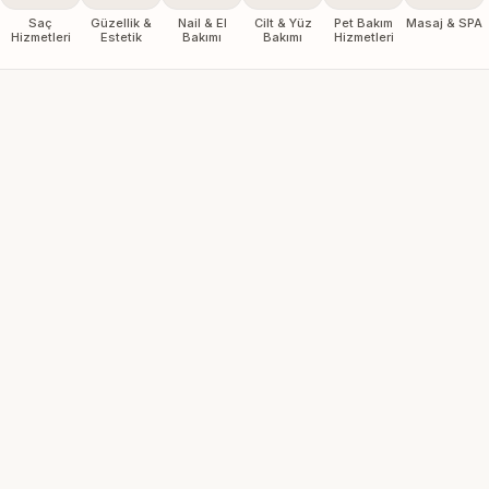
Saç
Güzellik &
Nail & El
Cilt & Yüz
Pet Bakım
Masaj & SPA
Hizmetleri
Estetik
Bakımı
Bakımı
Hizmetleri