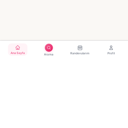
Ana Sayfa
Randevularım
Profil
Arama
Türkiye'nin güvenilir güzellik randevu platformu. Binlerce
salon, tek tıkla randevu.