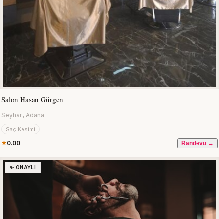
Salon Hasan Gürgen
Seyhan, Adana
Saç Kesimi
0.00
Randevu →
✨ ONAYLI