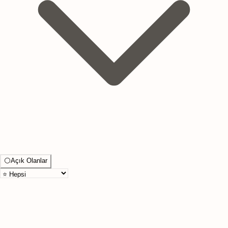
⚪
Açık Olanlar