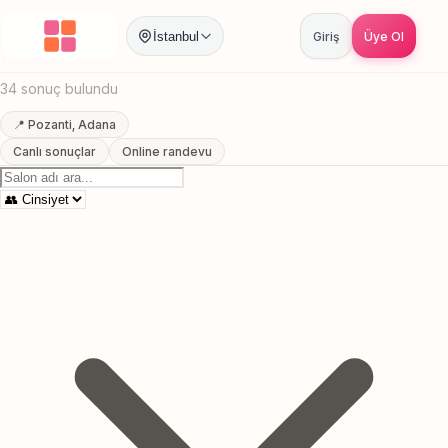
Anasayfa
/
Adana
/
Pozanti
/
Manikur Pedikur
İstanbul
Giriş
Üye Ol
Pozanti, Adana Manikur Pedikur
34 sonuç bulundu
📍 Pozanti, Adana
Canlı sonuçlar
Online randevu