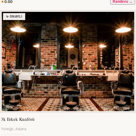
0.00
Randevu →
✨ ONAYLI
3k Erkek Kuaförü
Yüreğir, Adana