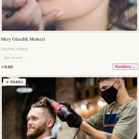
Mery Güzellik Merkezi
Seyhan, Adana
Saç Kesimi
0.00
Randevu →
✨ ONAYLI