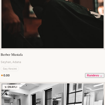
Berber Mustafa
Seyhan, Adana
Saç Kesimi
0.00
Randevu →
✨ ONAYLI