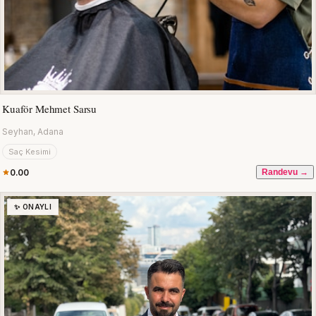
Kuaför Mehmet Sarsu
Seyhan, Adana
Saç Kesimi
0.00
Randevu →
✨ ONAYLI