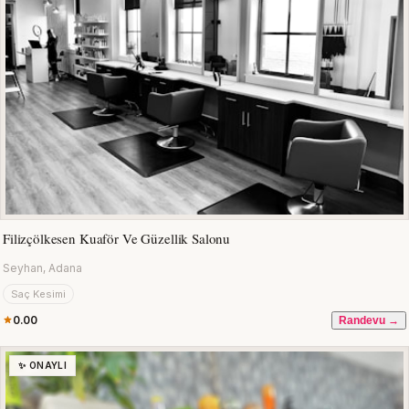
Filizçölkesen Kuaför Ve Güzellik Salonu
Seyhan, Adana
Saç Kesimi
0.00
Randevu →
✨ ONAYLI