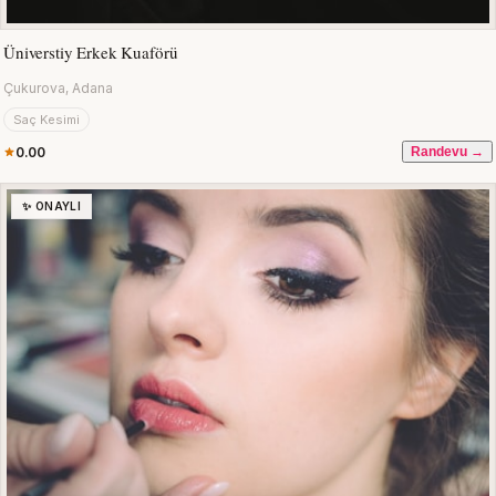
Üniverstiy Erkek Kuaförü
Çukurova, Adana
Saç Kesimi
0.00
Randevu →
✨ ONAYLI