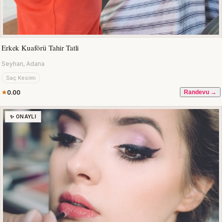
Erkek Kuaförü Tahir Tatli
Seyhan, Adana
Saç Kesimi
0.00
Randevu →
✨ ONAYLI