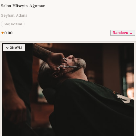
Salon Hüseyin Ağırman
Seyhan, Adana
Saç Kesimi
0.00
Randevu →
✨ ONAYLI