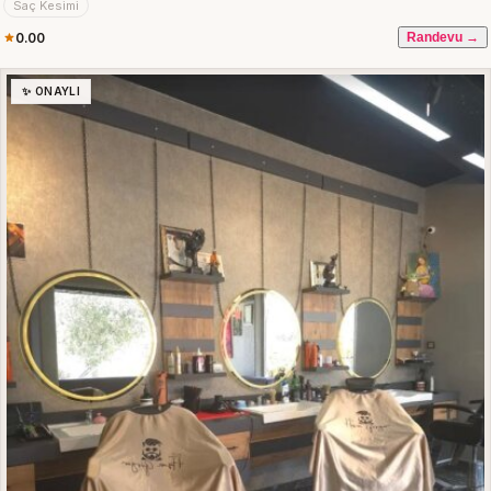
Saç Kesimi
0.00
Randevu →
✨ ONAYLI