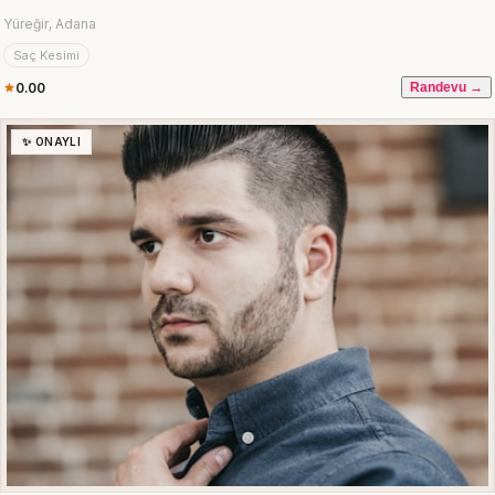
Yüreğir, Adana
Saç Kesimi
0.00
Randevu →
✨ ONAYLI