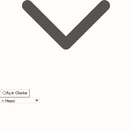
⚪
Açık Olanlar