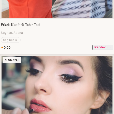
Erkek Kuaförü Tahir Tatli
Seyhan, Adana
Saç Kesimi
0.00
Randevu →
✨ ONAYLI