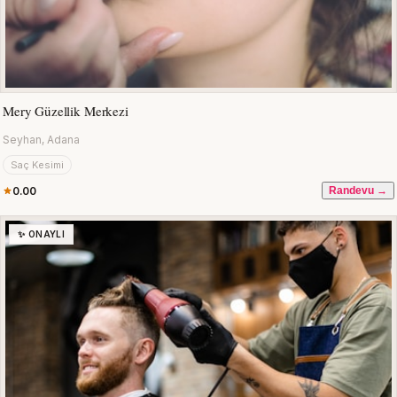
Mery Güzellik Merkezi
Seyhan, Adana
Saç Kesimi
0.00
Randevu →
✨ ONAYLI