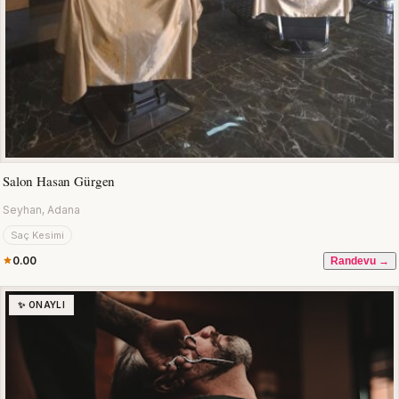
Salon Hasan Gürgen
Seyhan, Adana
Saç Kesimi
0.00
Randevu →
✨ ONAYLI