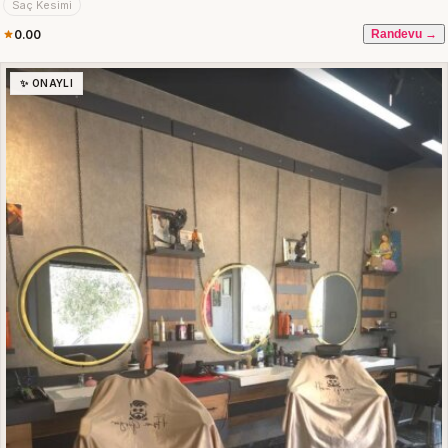
Saç Kesimi
0.00
Randevu →
✨ ONAYLI