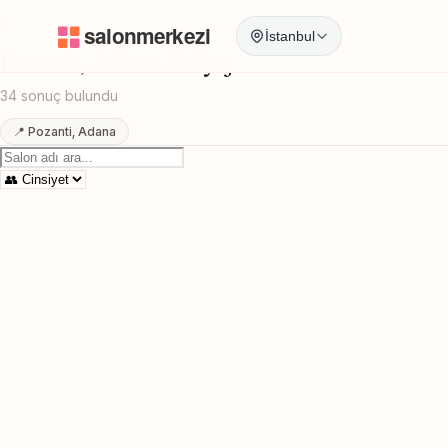
Anasayfa
/
Adana
/
Pozanti
/
Balyaj
İstanbul
Pozanti, Adana Balyaj
34 sonuç bulundu
📍 Pozanti, Adana