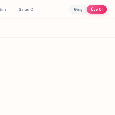
dım
Salon Ol
Giriş
Üye Ol
Canlı sonuçlar
Online randevu