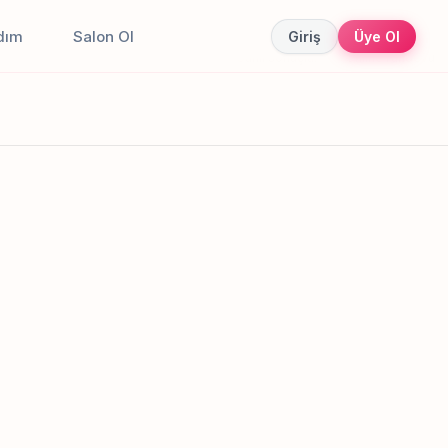
dım
Salon Ol
Giriş
Üye Ol
Canlı sonuçlar
Online randevu