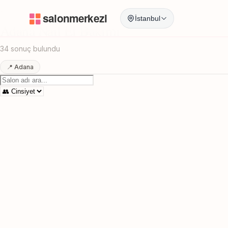
Anasayfa
/
Adana
/
Nail El Bakimi
İstanbul
Adana Nail El Bakimi
34 sonuç bulundu
📍 Adana