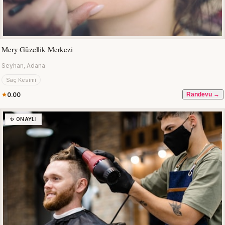
Mery Güzellik Merkezi
Seyhan, Adana
Saç Kesimi
0.00
Randevu →
✨ ONAYLI