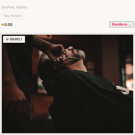
Seyhan, Adana
Saç Kesimi
0.00
Randevu →
✨ ONAYLI