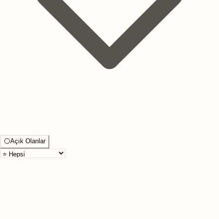
⚪
Açık Olanlar