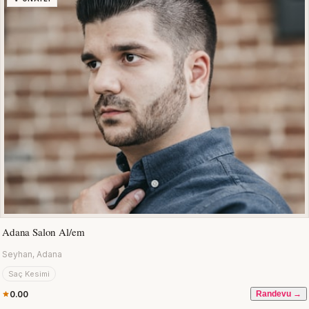
Adana Salon Al/em
Seyhan, Adana
Saç Kesimi
0.00
Randevu →