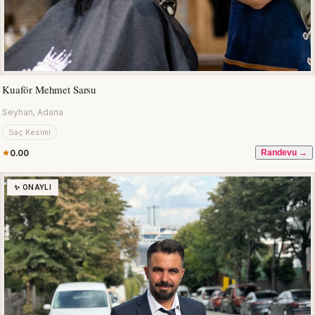
Kuaför Mehmet Sarsu
Seyhan, Adana
Saç Kesimi
0.00
Randevu →
✨ ONAYLI