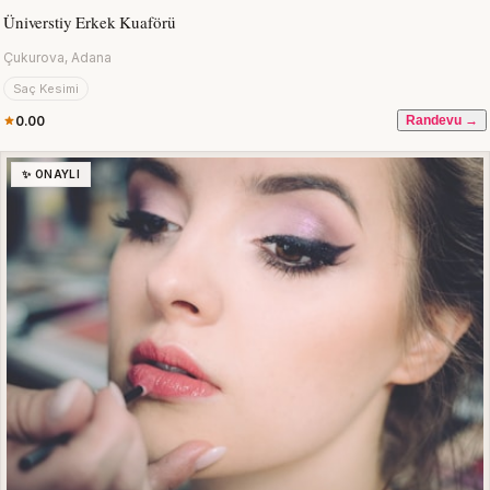
Üniverstiy Erkek Kuaförü
Çukurova, Adana
Saç Kesimi
0.00
Randevu →
✨ ONAYLI