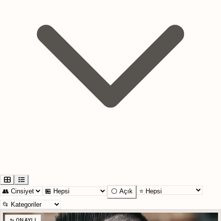
⚪ Açık
✨ ONAYLI