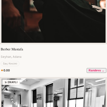
Berber Mustafa
Seyhan, Adana
Saç Kesimi
0.00
Randevu →
✨ ONAYLI