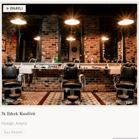
✨ ONAYLI
3k Erkek Kuaförü
Yüreğir, Adana
Saç Kesimi