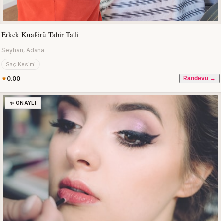
Erkek Kuaförü Tahir Tatli
Seyhan, Adana
Saç Kesimi
0.00
Randevu →
✨ ONAYLI