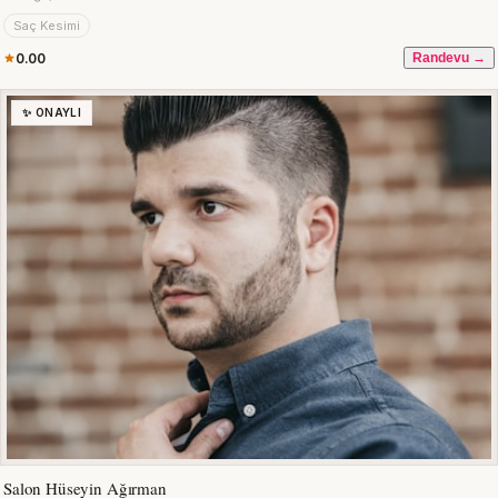
Saç Kesimi
0.00
Randevu →
✨ ONAYLI
Salon Hüseyin Ağırman