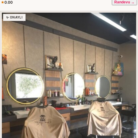
0.00
Randevu →
✨ ONAYLI