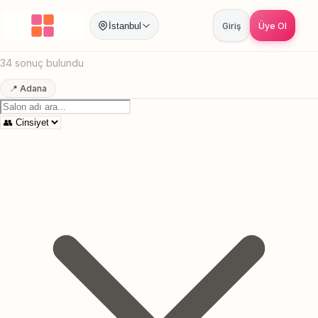
Anasayfa
/
Adana
/
Nail Art
İstanbul
Giriş
Üye Ol
Adana Nail Art
Canlı sonuçlar
Online randevu
34 sonuç bulundu
📍 Adana