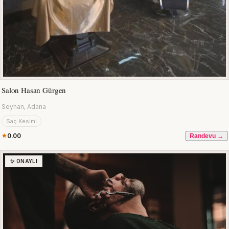
Salon Hasan Gürgen
Seyhan, Adana
Saç Kesimi
0.00
Randevu →
✨ ONAYLI