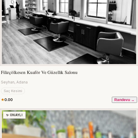
Filizçölkesen Kuaför Ve Güzellik Salonu
Seyhan, Adana
Saç Kesimi
0.00
Randevu →
✨ ONAYLI