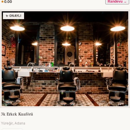
0.00
Randevu →
✨ ONAYLI
3k Erkek Kuaförü
Yüreğir, Adana