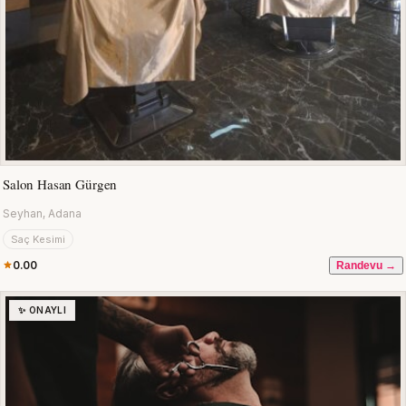
Salon Hasan Gürgen
Seyhan, Adana
Saç Kesimi
0.00
Randevu →
✨ ONAYLI