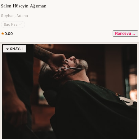
Salon Hüseyin Ağırman
Seyhan, Adana
Saç Kesimi
0.00
Randevu →
✨ ONAYLI