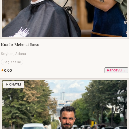
Kuaför Mehmet Sarsu
Seyhan, Adana
Saç Kesimi
0.00
Randevu →
✨ ONAYLI