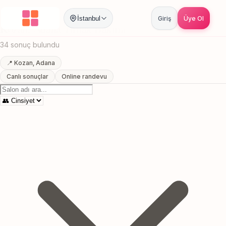
Anasayfa
/
Adana
/
Kozan
/
Tirnak Bakimi
İstanbul
Giriş
Üye Ol
Kozan, Adana Tirnak Bakimi
34 sonuç bulundu
📍 Kozan, Adana
Canlı sonuçlar
Online randevu