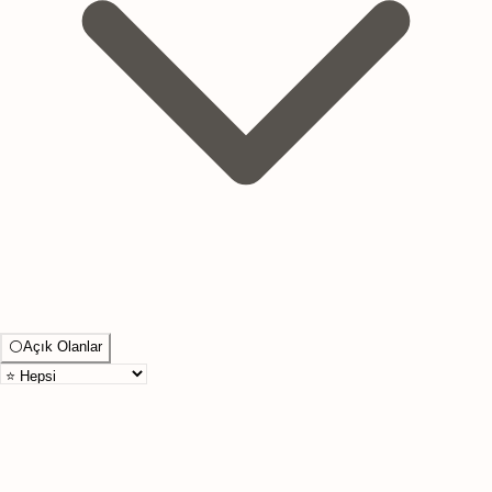
⚪
Açık Olanlar