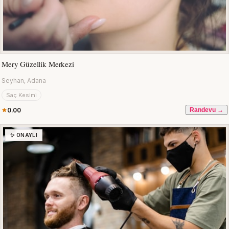
Mery Güzellik Merkezi
Seyhan, Adana
Saç Kesimi
0.00
Randevu →
✨ ONAYLI