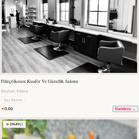
Filizçölkesen Kuaför Ve Güzellik Salonu
Seyhan, Adana
Saç Kesimi
0.00
Randevu →
✨ ONAYLI