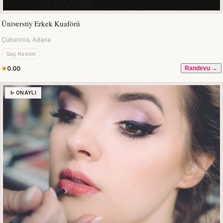
Üniverstiy Erkek Kuaförü
Çukurova, Adana
Saç Kesimi
0.00
Randevu →
✨ ONAYLI