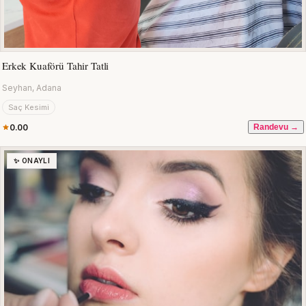
Erkek Kuaförü Tahir Tatli
Seyhan, Adana
Saç Kesimi
0.00
Randevu →
✨ ONAYLI