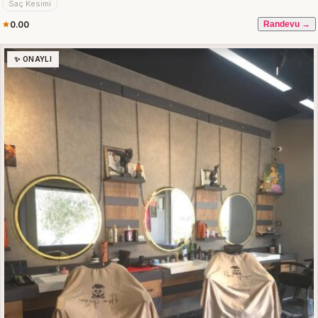
Saç Kesimi
0.00
Randevu →
✨ ONAYLI