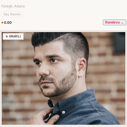
Yüreğir, Adana
Saç Kesimi
0.00
Randevu →
✨ ONAYLI