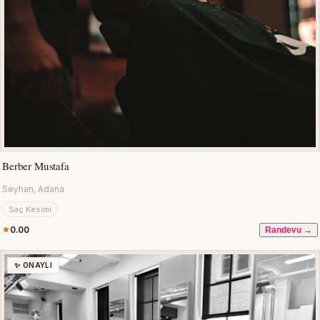
Berber Mustafa
Seyhan, Adana
Saç Kesimi
0.00
Randevu →
✨ ONAYLI