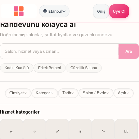
İstanbul
Giriş
Üye Ol
İstanbul
İl Değiştir
Randevunu kolayca al
Doğrulanmış salonlar, şeffaf fiyatlar ve güvenli randevu.
Ara
Kadın Kuaförü
Erkek Berberi
Güzellik Salonu
Cinsiyet
Kategori
Tarih
Salon / Evde
Açık
Hizmet kategorileri
✂️
✨
💅
🧴
🐾
💆‍♀️