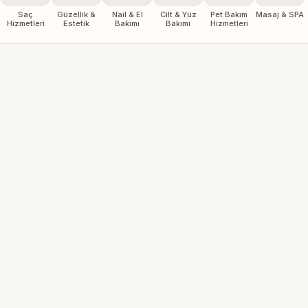
Saç
Güzellik &
Nail & El
Cilt & Yüz
Pet Bakım
Masaj & SPA
Hizmetleri
Estetik
Bakımı
Bakımı
Hizmetleri