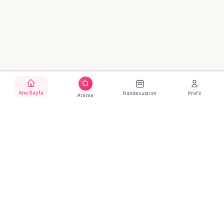
Ana Sayfa
Randevularım
Profil
Arama
Türkiye'nin güvenilir güzellik randevu platformu. Binlerce
salon, tek tıkla randevu.