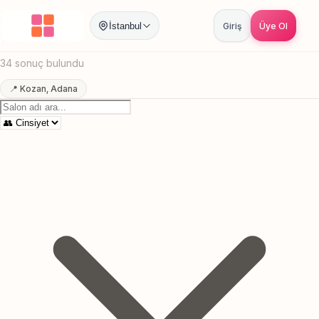
Anasayfa
/
Adana
/
Kozan
/
Ombre
İstanbul
Giriş
Üye Ol
Kozan, Adana Ombre
Canlı sonuçlar
Online randevu
34 sonuç bulundu
📍 Kozan, Adana