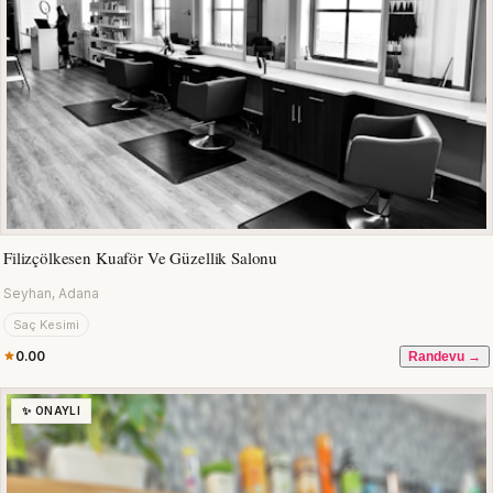
Filizçölkesen Kuaför Ve Güzellik Salonu
Seyhan, Adana
Saç Kesimi
0.00
Randevu →
✨ ONAYLI