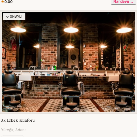
0.00
Randevu →
✨ ONAYLI
3k Erkek Kuaförü
Yüreğir, Adana