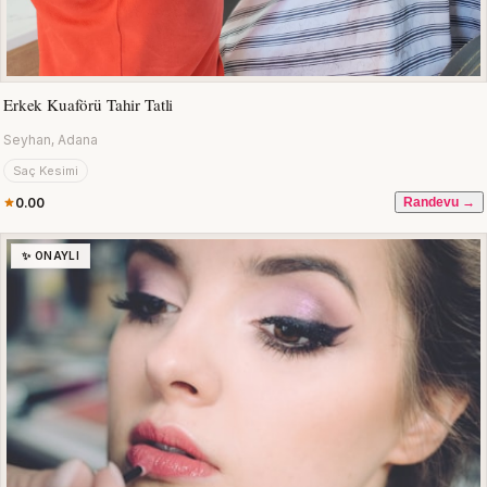
Erkek Kuaförü Tahir Tatli
Seyhan, Adana
Saç Kesimi
0.00
Randevu →
✨ ONAYLI