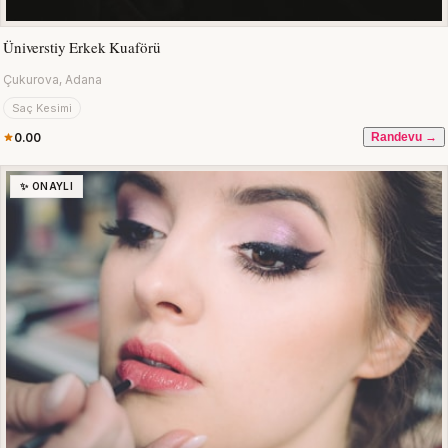
Üniverstiy Erkek Kuaförü
Çukurova, Adana
Saç Kesimi
0.00
Randevu →
✨ ONAYLI