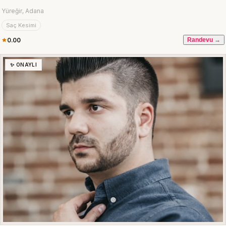
Yüreğir, Adana
Saç Kesimi
0.00
Randevu →
✨ ONAYLI