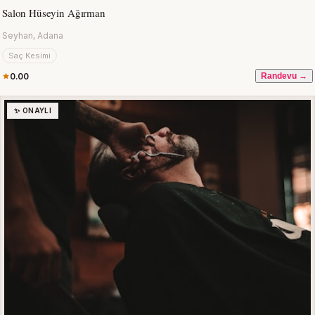
Salon Hüseyin Ağırman
Seyhan, Adana
Saç Kesimi
0.00
Randevu →
✨ ONAYLI