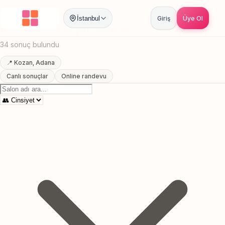
Anasayfa
/
Adana
/
Kozan
/
Kopek Kuaforu
İstanbul
Giriş
Üye Ol
Kozan, Adana Kopek Kuaforu
34 sonuç bulundu
📍 Kozan, Adana
Canlı sonuçlar
Online randevu