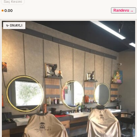
Saç Kesimi
0.00
Randevu →
✨ ONAYLI