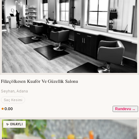
Filizçölkesen Kuaför Ve Güzellik Salonu
Seyhan, Adana
Saç Kesimi
0.00
Randevu →
✨ ONAYLI