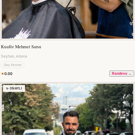
Kuaför Mehmet Sarsu
Seyhan, Adana
Saç Kesimi
0.00
Randevu →
✨ ONAYLI