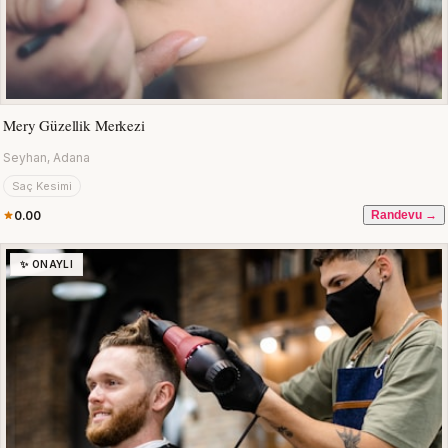
Mery Güzellik Merkezi
Seyhan, Adana
Saç Kesimi
0.00
Randevu →
✨ ONAYLI