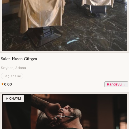
Salon Hasan Gürgen
Seyhan, Adana
Saç Kesimi
0.00
Randevu →
✨ ONAYLI