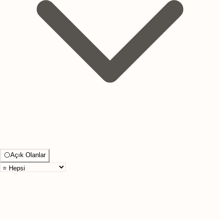
⚪
Açık Olanlar