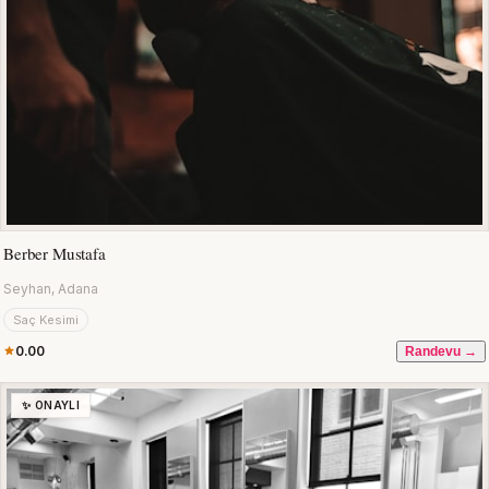
Berber Mustafa
Seyhan, Adana
Saç Kesimi
0.00
Randevu →
✨ ONAYLI